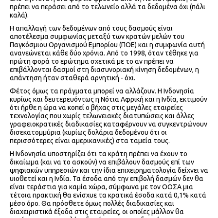
πρέπει να περάσει από το τελωνείο αλλά τα δεδομένα όχι (πάλι
καλά).
Η απαλλαγή των δεδομένων από τους δασμούς είναι
αποτέλεσμα συμφωνίας μεταξύ των κρατών μελών του
Παγκόσμιου Οργανισμού Εμπορίου (ΠΟΕ) και η συμφωνία αυτή
ανανεώνεται κάθε δύο χρόνια. Από το 1998, όταν τέθηκε για
πρώτη φορά το ερώτημα σχετικά με το αν πρέπει να
επιβάλλονται δασμοί στη διασυνοριακή κίνηση δεδομένων, η
απάντηση ήταν σταθερά αρνητική - όχι.
Φέτος όμως τα πράγματα μπορεί να αλλάζουν. Η Ινδονησία
κυρίως και δευτερευόντως η Νότια Αφρική και η Ινδία, εκτιμούν
ότι ήρθε η ώρα να κοπεί ο βήχας στις μεγάλες εταιρείες
τεχνολογίας που χωρίς τελωνειακές διατυπώσεις και άλλες
γραφειοκρατικές διαδικασίες καταφέρνουν να συγκεντρώνουν
δισεκατομμύρια (κυρίως δολάρια δεδομένου ότι οι
περισσότερες είναι αμερικανικές) στα ταμεία τους.
Η Ινδονησία υποστηρίζει ότι τα κράτη πρέπει να έχουν το
δικαίωμα (και να το ασκούν) να επιβάλουν δασμούς επί των
ψηφιακών υπηρεσιών και την ίδια επιχειρηματολογία δείχνει να
υιοθετεί και η Ινδία. Τα έσοδα από την επιβολή δασμών δεν θα
είναι τεράστια για καμία χώρα, σύμφωνα με τον ΟΟΣΑ μια
τέτοια πρακτική θα ενίσχυε τα κρατικά έσοδα κατά 0,1% κατά
μέσο όρο. Θα πρόσθετε όμως πολλές διαδικασίες και
διαχειριστικά έξοδα στις εταιρείες, οι οποίες μάλλον θα