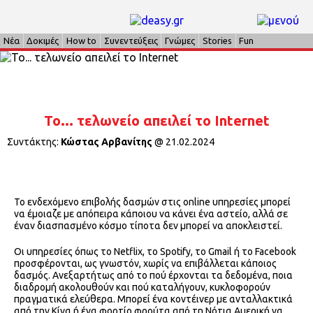
Νέα
Δοκιμές
How to
Συνεντεύξεις
Γνώμες
Stories
Fun
Το... τελωνείο απειλεί το Internet
Συντάκτης:
Κώστας Αρβανίτης
@
21.02.2024
Το ενδεχόμενο επιβολής δασμών στις online υπηρεσίες μπορεί
να έμοιαζε με απόπειρα κάποιου να κάνει ένα αστείο, αλλά σε
έναν διασπασμένο κόσμο τίποτα δεν μπορεί να αποκλειστεί.
Οι υπηρεσίες όπως το Netflix, το Spotify, το Gmail ή το Facebook
προσφέρονται, ως γνωστόν, χωρίς να επιβάλλεται κάποιος
δασμός. Ανεξαρτήτως από το πού έρχονται τα δεδομένα, ποια
διαδρομή ακολουθούν και πού καταλήγουν, κυκλοφορούν
πραγματικά ελεύθερα. Μπορεί ένα κοντέινερ με ανταλλακτικά
από την Κίνα ή ένα φορτίο φρούτα από τη Νότια Αμερική να