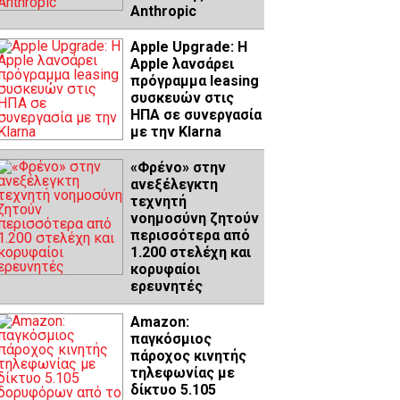
Anthropic
Apple Upgrade: Η
Apple λανσάρει
πρόγραμμα leasing
συσκευών στις
ΗΠΑ σε συνεργασία
με την Klarna
«Φρένο» στην
ανεξέλεγκτη
τεχνητή
νοημοσύνη ζητούν
περισσότερα από
1.200 στελέχη και
κορυφαίοι
ερευνητές
Amazon:
παγκόσμιος
πάροχος κινητής
τηλεφωνίας με
δίκτυο 5.105