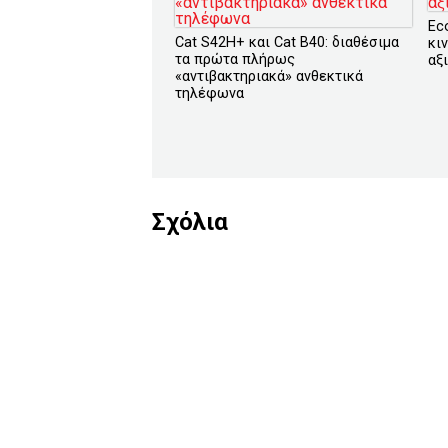
Ec
Cat S42H+ και Cat B40: διαθέσιμα
κι
τα πρώτα πλήρως
αξ
«αντιβακτηριακά» ανθεκτικά
τηλέφωνα
Σχόλια