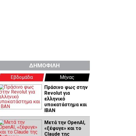
ΔΗΜΟΦΙΛΗ
Εβδομάδα
Μήνας
Πράσινο φως στην
Revolut για
ελληνικό
υποκατάστημα και
IBAN
Μετά την OpenAI,
«ξέφυγε» και το
Claude της