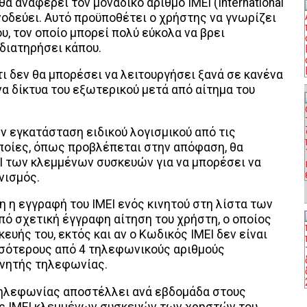
α αναφέρει τον μοναδικό αριθμό IMEI (International
υνοδεύει. Αυτό προϋποθέτει ο χρήστης να γνωρίζει
υ, τον οποίο μπορεί πολύ εύκολα να βρει
διατηρήσει κάπου.
ι δεν θα μπορέσει να λειτουργήσει ξανά σε κανένα
να δίκτυα του εξωτερικού μετά από αίτημα του
ν εγκατάσταση ειδικού λογισμικού από τις
οποίες, όπως προβλέπεται στην απόφαση, θα
EI των κλεμμένων συσκευών για να μπορέσει να
νισμός.
 η εγγραφή του IMEI ενός κινητού στη λίστα των
πό σχετική έγγραφη αίτηση του χρήστη, ο οποίος
υής του, εκτός και αν ο Κωδικός ΙΜΕΙ δεν είναι
σσότερους από 4 τηλεφωνικούς αριθμούς
κινητής τηλεφωνίας.
ηλεφωνίας αποστέλλει ανά εβδομάδα στους
ς IMEI κλεμμένων συσκευών των χρηστών του