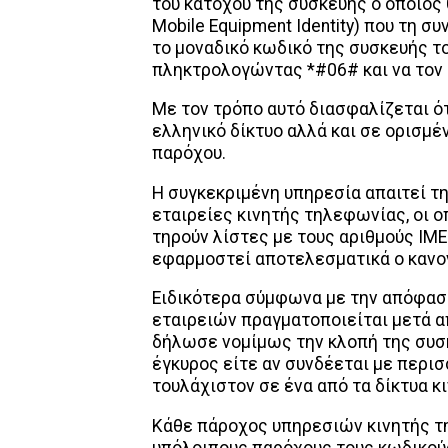
του κατόχου της συσκευής ο οποίος θ
Mobile Equipment Identity) που τη σ
το μοναδικό κωδικό της συσκευής το
πληκτρολογώντας *#06# και να τον 
Με τον τρόπο αυτό διασφαλίζεται ότ
ελληνικό δίκτυο αλλά και σε ορισμέ
παρόχου.
Η συγκεκριμένη υπηρεσία απαιτεί τη
εταιρείες κινητής τηλεφωνίας, οι 
τηρούν λίστες με τους αριθμούς IM
εφαρμοστεί αποτελεσματικά ο κανο
Ειδικότερα σύμφωνα με την απόφαση
εταιρειών πραγματοποιείται μετά α
δήλωσε νομίμως την κλοπή της συσκε
έγκυρος είτε αν συνδέεται με περι
τουλάχιστον σε ένα από τα δίκτυα 
Κάθε πάροχος υπηρεσιών κινητής τ
υπόλοιπους παρόχους τους κωδικού