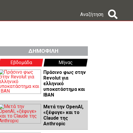
Αναζήτηση
ΔΗΜΟΦΙΛΗ
Εβδομάδα
Μήνας
Πράσινο φως στην
Revolut για
ελληνικό
υποκατάστημα και
IBAN
Μετά την OpenAI,
«ξέφυγε» και το
Claude της
Anthropic