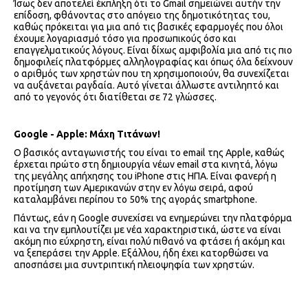
Ίσως δεν αποτελεί έκπληξη ότι το Gmail σημειώνει αυτήν την
επίδοση, φθάνοντας στο απόγειο της δημοτικότητας του,
καθώς πρόκειται για μια από τις βασικές εφαρμογές που όλοι
έχουμε λογαριασμό τόσο για προσωπικούς όσο και
επαγγελματικούς λόγους. Είναι δίχως αμφιβολία μια από τις πιο
δημοφιλείς πλατφόρμες αλληλογραφίας και όπως όλα δείχνουν
ο αριθμός των χρηστών που τη χρησιμοποιούν, θα συνεχίζεται
να αυξάνεται ραγδαία. Αυτό γίνεται άλλωστε αντιληπτό και
από το γεγονός ότι διατίθεται σε 72 γλώσσες.
Google - Apple: Μάχη Τιτάνων!
Ο βασικός ανταγωνιστής του είναι το email της Apple, καθώς
έρχεται πρώτο στη δημιουργία νέων email στα κινητά, λόγω
της μεγάλης απήχησης του iΡhone στις ΗΠΑ. Είναι φανερή η
προτίμηση των Αμερικανών στην εν λόγω σειρά, αφού
καταλαμβάνει περίπου το 50% της αγοράς smartphone.
Πάντως, εάν η Google συνεχίσει να ενημερώνει την πλατφόρμα
και να την εμπλουτίζει με νέα χαρακτηριστικά, ώστε να είναι
ακόμη πιο εύχρηστη, είναι πολύ πιθανό να φτάσει ή ακόμη και
να ξεπεράσει την Apple. Εξάλλου, ήδη έχει κατορθώσει να
αποσπάσει μια συντριπτική πλειοψηφία των χρηστών.