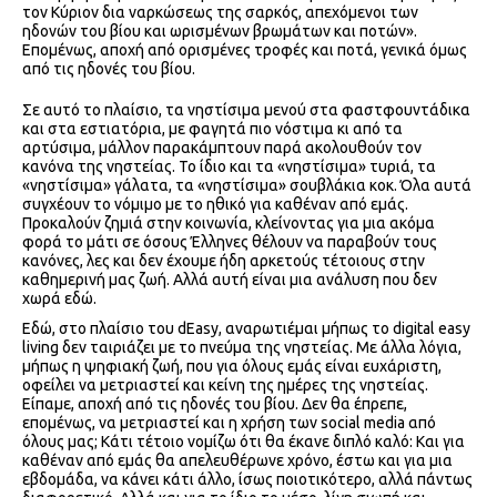
τον Κύριον δια ναρκώσεως της σαρκός, απεχόμενοι των
ηδονών του βίου και ωρισμένων βρωμάτων και ποτών».
Επομένως, αποχή από ορισμένες τροφές και ποτά, γενικά όμως
από τις ηδονές του βίου.
Σε αυτό το πλαίσιο, τα νηστίσιμα μενού στα φαστφουντάδικα
και στα εστιατόρια, με φαγητά πιο νόστιμα κι από τα
αρτύσιμα, μάλλον παρακάμπτουν παρά ακολουθούν τον
κανόνα της νηστείας. Το ίδιο και τα «νηστίσιμα» τυριά, τα
«νηστίσιμα» γάλατα, τα «νηστίσιμα» σουβλάκια κοκ. Όλα αυτά
συγχέουν το νόμιμο με το ηθικό για καθέναν από εμάς.
Προκαλούν ζημιά στην κοινωνία, κλείνοντας για μια ακόμα
φορά το μάτι σε όσους Έλληνες θέλουν να παραβούν τους
κανόνες, λες και δεν έχουμε ήδη αρκετούς τέτοιους στην
καθημερινή μας ζωή. Αλλά αυτή είναι μια ανάλυση που δεν
χωρά εδώ.
Εδώ, στο πλαίσιο του dEasy, αναρωτιέμαι μήπως το digital easy
living δεν ταιριάζει με το πνεύμα της νηστείας. Με άλλα λόγια,
μήπως η ψηφιακή ζωή, που για όλους εμάς είναι ευχάριστη,
οφείλει να μετριαστεί και κείνη της ημέρες της νηστείας.
Είπαμε, αποχή από τις ηδονές του βίου. Δεν θα έπρεπε,
επομένως, να μετριαστεί και η χρήση των social media από
όλους μας; Κάτι τέτοιο νομίζω ότι θα έκανε διπλό καλό: Και για
καθέναν από εμάς θα απελευθέρωνε χρόνο, έστω και για μια
εβδομάδα, να κάνει κάτι άλλο, ίσως ποιοτικότερο, αλλά πάντως