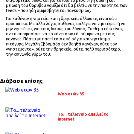
διαφορετικό. Αλλά και για το ίδιο το μέσο, λίγη σιωπή και
μείωση του θορύβου νομίζω ότι θα βελτίωνε την ποιότητα των
feeds – που ήδη αμφισβητείται παγκοσμίως.
Για καθέναν η νηστεία, και η θρησκεία άλλωστε, είναι κάτι
προσωπικό. Με άλλα λόγια, καθένας επιλέγει να νηστέψει, ή να
μην νηστέψει, για τους δικούς του λόγους. Το θέμα εδώ είναι,
αν το αποφασίσει, να το κάνει σωστά, σύμφωνα με τους
κανόνες. Πάρτυ με παστίτσιο από σόγια και νηστίσιμα
πιτόγυρα Μεγάλη Εβδομάδα δεν βοηθά κανέναν, ούτε τον
«νηστεύοντα», ούτε την θρησκεία, ούτε, πολύ περισσότερο,
την κοινωνία γύρω του.
Διάβασε επίσης
Web ετών 35
Το... τελωνείο απειλεί το
Internet