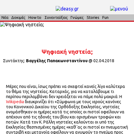
Νέα
Δοκιμές
How to
Συνεντεύξεις
Γνώμες
Stories
Fun
Ψηφιακή νηστεία;
Συντάκτης:
Βαγγέλης Παπακωνσταντίνου
@
02.04.2018
Μέρες που είναι, ίσως πρέπει να σκεφτεί κανείς λίγο καλύτερα
το θέμα της νηστείας. Καταρχάς, για να καταλάβουμε τι
περίπου περιλαμβάνει δεν χρειάζεται να πάμε πολύ μακριά: Η
Wikipedia
διευκρινίζει ότι «Σύμφωνα με τους ιερούς κανόνες
του Κανονικού Δικαίου της Ορθόδοξης Εκκλησίας, νηστείες
ονομάσθηκαν οι ημέρες κατά τις οποίες οι πιστοί οφείλουν να
απέχουν από τις ηδονές του βίου και ορισμένων τροφών και
ποτών. Κατά τον Κ. Ράλλη νηστείες καλούνται οι υπό της
Εκκλησίας θεσπισμένες ημέρες «καθ΄ας οι πιστοί εν πνευματική
συντριβή και μετανοία οφείλουν να ανυψούν το πνεύμα προς