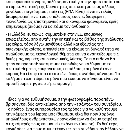
και ευρωπαϊκοί νόμοι, πολύ σημαντικά για την προστασία του
ατόμου. Η οπτική της Κοινότητας σε σχέση με τους άλλους
μεγάλους παγκόσμιους παίκτες (ΗΠΑ, Κίνα), είναι εντελώς
διαφορετική: ενώ τους υπόλοιπους τους ενδιαφέρει η
τεχνολογία ως επιστημονικό και οικονομικό φαινόμενο, εμείς
επιμένουμε (ακόμα) να κοιτάμε τον άνθρωπο.
- Η Ελλάδα, ευτυχώς, συμμετέχει στην ΕΕ, επομένως
επωφελείται από αυτήν την οπτική και το βάθος της ανάλυσης.
Ως χώρα, τόσο λόγω μεγέθους αλλά και εξαιτίας της
οικονομικής κρίσης, αποκλείεται να είχαμε τη δυνατότητα να
αναλύσουμε τα τεχνολογικά θέματα και να αναπτύξουμε τις
δικές μας, νομικές και οικονομικές, λύσεις. Το πιο πιθανό θα
ήταν να προσπαθούσαμε υποτυπωδώς να καλύψουμε τα
σχετικά θέματα, επιφανειακά, επιπόλαια, και μόνο όταν ο
κόμπος θα είχε φτάσει στο χτένι, όπως συνήθως κάνουμε. Για
καλή μας τύχη τώρα το μόνο που έχουμε να κάνουμε είναι να
προσέξουμε την, σωστή, εφαρμογή.
Τέλος, για να ευθυμήσουμε, στην φωτογραφία παραπάνω
βρίσκονται δύο αντικείμενα από την «τσάντα» του συνεδρίου.
Το πρώτο, ένας ευπαρουσίαστος τρόπος για να καλύπτουμε
την κάμερα του laptop μας (θυμάμαι, είχα δει πριν 3 χρόνια
υπαλλήλους ανθρωπιστικών οργανώσεων να έχουν τσιρότα
στις κάμερές τους και μου είχε κάνει εντύπωση). Το δεύτερο,
κονκάρδες για τους συμμετέχοντες στο συνέδριο, αν θέλουν να