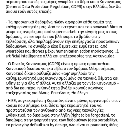
πέραση που αυτές τις μέρες γνωρίζει το θέμα και ο Κανονισμός
(General Data Protection Regulation, GDPR) στην Ελλάδα, δεν θα
ακουστούν εκτός εποχής:
- Τα προσωπικά δεδομένα πλέον αφορούν κάθε τομέα της
καθημερινότητάς μας. Από το ιντερνετ και τα κοινωνικά δίκτυα
μέχρι τις αγορές μας από super market, την κίνησή μας στους
δρόμους, τις εκπομπές που βλέπουμε το βράδυ στην
τηλεόραση, όλα περιλαμβάνουν την επεξεργασία προσωπικών
δεδομένων. Το συνέδριο είχε θεματικές ευρύτατες, από
wearables και drones μέχρι humanitarian action (πρόσφυγες…),
artificial intelligence αλλά και επεξεργασίες της Αστυνομίας.
- Ο Γενικός Κανονισμός (GDPR) είναι η πρώτη προσπάθεια
Κοινοτικού δικαίου να «κατέβει στον δρόμο». Μέχρι σήμερα,
Κοινοτικό δίκαιο ρύθμιζε μόνο «αφ’ υψηλού» την
καθημερινότητά μας (Κανονισμοί μόνο σε τεχνικά θέματα και
Οδηγίες για όλα τ’ άλλα). Αυτό αλλάζει με τον νέο Κανονισμό –
από δω και πέρα, η Κοινότητα βγάζει κοινούς κανόνες
επεξεργασίας για όλους. Επιτέλους, θα έλεγα.
- Η ΕΕ, συγκεκριμένα η Κομισιόν, είναι ο μόνος οργανισμός στον
κόσμο που σήμερα έχει θέσει προτεραιότητά του να
προστατεύσει τον άνθρωπο από τις νέες τεχνολογίες.
Ενδεικτικά, το δικαίωμα στην λήθη (right to be forgotten), το
δικαίωμα στην φορητότητα των δεδομένων (data portability),
το privacy by default και by design, όλα είναι ευρωπαϊκές ιδέες