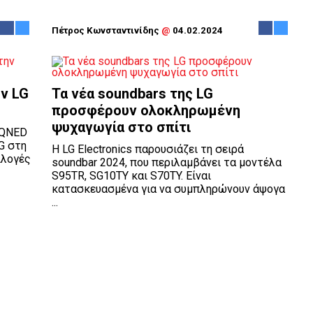
Πέτρος Κωνσταντινίδης
@
04.02.2024
ν LG
Τα νέα soundbars της LG
προσφέρουν ολοκληρωμένη
ψυχαγωγία στο σπίτι
 QNED
LG στη
Η LG Electronics παρουσιάζει τη σειρά
ιλογές
soundbar 2024, που περιλαμβάνει τα μοντέλα
S95TR, SG10TY και S70TY. Είναι
κατασκευασμένα για να συμπληρώνουν άψογα
...