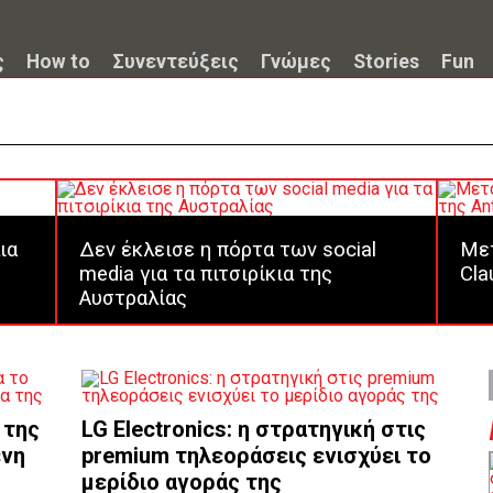
ς
How to
Συνεντεύξεις
Γνώμες
Stories
Fun
ια
Δεν έκλεισε η πόρτα των social
Μετ
media για τα πιτσιρίκια της
Cla
Αυστραλίας
 της
LG Electronics: η στρατηγική στις
ένη
premium τηλεοράσεις ενισχύει το
μερίδιο αγοράς της