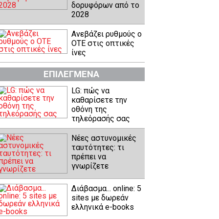
δορυφόρων από το
2028
Ανεβάζει ρυθμούς ο
ΟΤΕ στις οπτικές
ίνες
ΕΠΙΛΕΓΜΕΝΑ
LG: πώς να
καθαρίσετε την
οθόνη της
τηλεόρασής σας
Νέες αστυνομικές
ταυτότητες: τι
πρέπει να
γνωρίζετε
Διάβασμα... online: 5
sites με δωρεάν
ελληνικά e-books