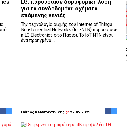
nics
LG: παρουσίασε δορυφορική λύση
για τα συνδεδεμένα οχήματα
επόμενης γενιάς
μα
Την τεχνολογία αιχμής του Internet of Things –
από
Non-Terrestrial Networks (IoT-NTN) παρουσίασε
η LG Electronics στο Παρίσι. Το IoT-NTN είναι
ένα προηγμένο ...
Πέτρος Κωνσταντινίδης
@
22.05.2025