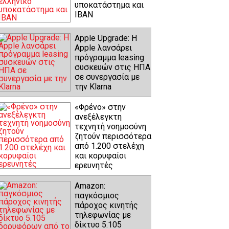
υποκατάστημα και
IBAN
Apple Upgrade: Η
Apple λανσάρει
πρόγραμμα leasing
συσκευών στις ΗΠΑ
σε συνεργασία με
την Klarna
«Φρένο» στην
ανεξέλεγκτη
τεχνητή νοημοσύνη
ζητούν περισσότερα
από 1.200 στελέχη
και κορυφαίοι
ερευνητές
Amazon:
παγκόσμιος
πάροχος κινητής
τηλεφωνίας με
δίκτυο 5.105