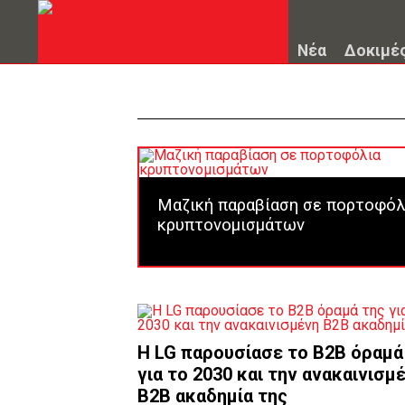
Νέα
Δοκιμέ
Μαζική παραβίαση σε πορτοφόλ
κρυπτονομισμάτων
Η LG παρουσίασε το B2B όραμά
για το 2030 και την ανακαινισμ
Β2Β ακαδημία της