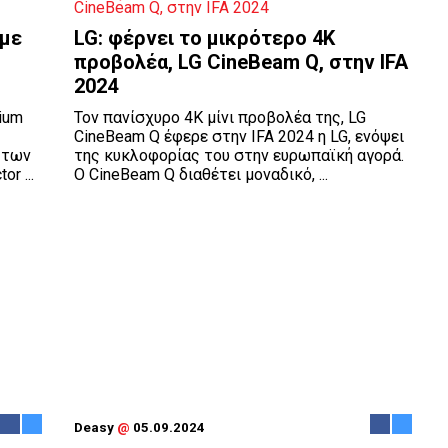
υμε
LG: φέρνει το μικρότερο 4Κ
προβολέα, LG CineΒeam Q, στην ΙFA
2024
ium
Τον πανίσχυρο 4K μίνι προβολέα της, LG
CineBeam Q έφερε στην ΙFA 2024 η LG, ενόψει
 των
της κυκλοφορίας του στην ευρωπαϊκή αγορά.
r ...
Ο CineBeam Q διαθέτει μοναδικό, ...
Deasy
@
05.09.2024