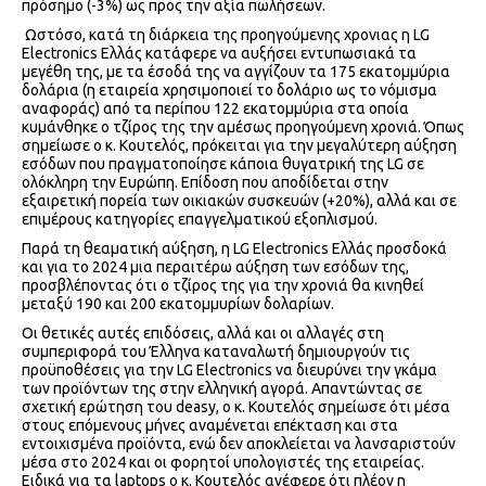
πρόσημο (-3%) ως προς την αξία πωλήσεων.
Ωστόσο, κατά τη διάρκεια της προηγούμενης χρονιας η LG
Electronics Ελλάς κατάφερε να αυξήσει εντυπωσιακά τα
μεγέθη της, με τα έσοδά της να αγγίζουν τα 175 εκατομμύρια
δολάρια (η εταιρεία χρησιμοποιεί το δολάριο ως το νόμισμα
αναφοράς) από τα περίπου 122 εκατομμύρια στα οποία
κυμάνθηκε ο τζίρος της την αμέσως προηγούμενη χρονιά. Όπως
σημείωσε ο κ. Κουτελός, πρόκειται για την μεγαλύτερη αύξηση
εσόδων που πραγματοποίησε κάποια θυγατρική της LG σε
ολόκληρη την Ευρώπη. Επίδοση που αποδίδεται στην
εξαιρετική πορεία των οικιακών συσκευών (+20%), αλλά και σε
επιμέρους κατηγορίες επαγγελματικού εξοπλισμού.
Παρά τη θεαματική αύξηση, η LG Electronics Ελλάς προσδοκά
και για το 2024 μια περαιτέρω αύξηση των εσόδων της,
προσβλέποντας ότι ο τζίρος της για την χρονιά θα κινηθεί
μεταξύ 190 και 200 εκατομμυρίων δολαρίων.
Οι θετικές αυτές επιδόσεις, αλλά και οι αλλαγές στη
συμπεριφορά του Έλληνα καταναλωτή δημιουργούν τις
προϋποθέσεις για την LG Electronics να διευρύνει την γκάμα
των προϊόντων της στην ελληνική αγορά. Απαντώντας σε
σχετική ερώτηση του deasy, ο κ. Κουτελός σημείωσε ότι μέσα
στους επόμενους μήνες αναμένεται επέκταση και στα
εντοιχισμένα προϊόντα, ενώ δεν αποκλείεται να λανσαριστούν
μέσα στο 2024 και οι φορητοί υπολογιστές της εταιρείας.
Ειδικά για τα laptops ο κ. Κουτελός ανέφερε ότι πλέον η