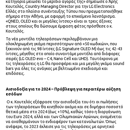
κατηγορία μειώσει το μερίδιο αγοράς της» σημείωσε ο Άρης
Κουτελός, Country Managing Director για την LG Electronics
Ελλάς στο πλαίσιο συνέντευξης Τύπου που πραγματοποιήθηκε
σήμερα στην Αθήνα, με αφορμή το επικείμενο λανσάρισμα.
«QNED, OLED και οι μεγάλες ίντσες» είναι οι τρεις άξονες
στους οποίους θα δώσουμε έμφαση φέτος πρόσθεσε ο κ.
Κουτελός.
Τα νέα μοντέλα τηλεοράσεων περιλαμβάνουν μια
ολοκληρωμένη γκάμα περισσότερων από «50 κωδικών», που
ξεκινούν από τις 98 ίντσες (LG Signature OLED M) έως τις 42-43
ίντσες, μέγεθος στο οποίο συναντάμε μοντέλα από διάφορες
σειρές (LG OLED evo – C4, Nano Cell και UHD). Ταυτόχρονα με
τις τηλεοράσεις η LG θα προσφέρει και μια μεγάλη γκάμα sound
bars για όλες τις ανάγκες με βελτιωμένο σχεδιασμό και
επιδόσεις.
Αισιοδοξία για το 2024 – Πρόβλεψη για περαιτέρω αύξηση
εσόδων
Ο κ. Κουτελός εξέφρασε την αισιοδοξία του ότι οι πωλήσεις
των τηλεοράσεων θα κινηθούν ακόμα και σε διψήφιο ποσοστό
θετικά μέσα στο 2024 (έως +10%), καθώς τόσο η διοργάνωση
του Euro 2024, αλλά και των Ολυμπιακών Αγώνων, αναμένεται
να αναθερμάνουν το ενδιαφέρον των καταναλωτών. Όπως
ανέφερε, το 2023 έκλεισε για τις τηλεοράσεις με αρνητικό