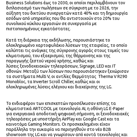
Business Solutions έως το 2030, οι οποίοι περιλαμβάνουν τον
διπλασιασμό των πωλήσεων σε σύγκριση με το 2026, την
αύξηση του δικτύου συνεργατών κατά 40% και τη δημιουργία
εσόδων από υπηρεσίες που θα αντιστοιχούν στο 20% του
συνολικού κύκλου εργασιών σε συνεργασία με
πιστοποιημένους εγκατάστατες.
Κατά τη διάρκεια της εκδήλωσης, παρουσιάστηκε το
ολοκληρωμένο χαρτοφυλάκιο λύσεων της εταιρείας, το οποίο
καλύπτει τις ανάγκες της σύγχρονης αγοράς στους τομείς του
κλιματισμού, του εξαερισμού, της θέρμανσης και της
παραγωγής ζεστού νερού χρήσης, καθώς και
λύσεις ξενοδοχειακών τηλεοράσεων, Signage, LED και ΙΤ
οθονών. Μεταξύ των λύσεων που παρουσιάστηκαν ξεχώρισαν
τα συστήματα Multi V, οι αντλίες θερμότητας Therma V R290
Monobloc, τα Inverter Scroll Chiller, καθώς και οι
ολοκληρωμένες λύσεις ελέγχου και διαχείρισης της LG.
Το ενδιαφέρον των επισκεπτών προσέλκυσαν επίσης τα
κλιματιστικά ARTCOOL με τεχνολογία AI, η οθόνη LG E-Paper
για ενεργειακά αποδοτική ψηφιακή σήμανση, οι ξενοδοχειακές
τηλεοράσεις με υποστήριξη AirPlay και Google Cast και τα
καινοτόμα Gaming Monitors. Οι προσκεκλημένοι είχαν
παράλληλα την ευκαιρία να περιηγηθούν στο νέο B2B
showroom της LG και να γνωρίσουν από κοντά τεχνολογίες και