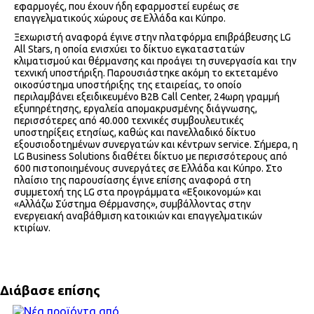
εφαρμογές, που έχουν ήδη εφαρμοστεί ευρέως σε
επαγγελματικούς χώρους σε Ελλάδα και Κύπρο.
Ξεχωριστή αναφορά έγινε στην πλατφόρμα επιβράβευσης LG
All Stars, η οποία ενισχύει το δίκτυο εγκαταστατών
κλιματισμού και θέρμανσης και προάγει τη συνεργασία και την
τεχνική υποστήριξη. Παρουσιάστηκε ακόμη το εκτεταμένο
οικοσύστημα υποστήριξης της εταιρείας, το οποίο
περιλαμβάνει εξειδικευμένο B2B Call Center, 24ωρη γραμμή
εξυπηρέτησης, εργαλεία απομακρυσμένης διάγνωσης,
περισσότερες από 40.000 τεχνικές συμβουλευτικές
υποστηρίξεις ετησίως, καθώς και πανελλαδικό δίκτυο
εξουσιοδοτημένων συνεργατών και κέντρων service. Σήμερα, η
LG Business Solutions διαθέτει δίκτυο με περισσότερους από
600 πιστοποιημένους συνεργάτες σε Ελλάδα και Κύπρο. Στο
πλαίσιο της παρουσίασης έγινε επίσης αναφορά στη
συμμετοχή της LG στα προγράμματα «Εξοικονομώ» και
«Αλλάζω Σύστημα Θέρμανσης», συμβάλλοντας στην
ενεργειακή αναβάθμιση κατοικιών και επαγγελματικών
κτιρίων.
Διάβασε επίσης