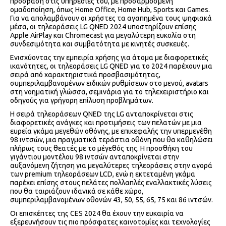
πρόσβαση στις υπηρεσίες του, με προσαρμοσμένη
ομαδοποίηση, όπως Home Office, Home Hub, Sports και Games.
Για να απολαμβάνουν οι χρήστες τα αγαπημένα τους ψηφιακά
μέσα, οι τηλεοράσεις LG QNED 2024 υποστηρίζουν επίσης
Apple AirPlay και Chromecast για μεγαλύτερη ευκολία στη
συνδεσιμότητα και συμβατότητα με κινητές συσκευές.
Ενισχύοντας την εμπειρία χρήσης για άτομα με διαφορετικές
ικανότητες, οι τηλεοράσεις LG QNED για το 2024 παρέχουν μια
σειρά από χαρακτηριστικά προσβασιμότητας,
συμπεριλαμβανομένων ειδικών ρυθμίσεων στο μενού, avatars
στη νοηματική γλώσσα, σεμινάρια για το τηλεχειριστήριο και
οδηγούς για γρήγορη επίλυση προβλημάτων.
Η σειρά τηλεοράσεων QNED της LG ανταποκρίνεται στις
διαφορετικές ανάγκες και προτιμήσεις των πελατών με μια
ευρεία γκάμα μεγεθών οθόνης, με επικεφαλής την υπερμεγέθη
98 ιντσών, μια πραγματικά τεράστια οθόνη που θα καθηλώσει
πλήρως τους θεατές με το μέγεθός της. Η προσθήκη του
γιγάντιου μοντέλου 98 ιντσών ανταποκρίνεται στην
αυξανόμενη ζήτηση για μεγαλύτερες τηλεοράσεις στην αγορά
των premium τηλεοράσεων LCD, ενώ η εκτεταμένη γκάμα
παρέχει επίσης στους πελάτες πολλαπλές εναλλακτικές λύσεις
που θα ταιριάζουν ιδανικά σε κάθε χώρο,
συμπεριλαμβανομένων οθονών 43, 50, 55, 65, 75 και 86 ιντσών.
Οι επισκέπτες της CES 2024 θα έχουν την ευκαιρία να
εξερευνήσουν τις πιο πρόσφατες καινοτομίες και τεχνολογίες