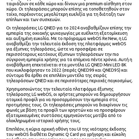
ταιριάζουν σε κάθε χώρο και δίνουν μια premium αίσθηση στον
χώρο. Οι τηλεοράσεις μπορούν επίσης να τοποθετηθούν στον
τοίχο, παρέχοντας μεγαλύτερη ευελιξία για τη διάταξη των
επίπλων και των συσκευών.
Οι τηλεοράσεις LG QNED για το 2024 αναβαθμίζουν επίσης την
εμπειρία της οικιακής ψυχαγωγίας με ευέλικτη εξατομίκευση
και αυξημένη ευκολία. Με το πρόγραμμα webOS Re:New, η LG
αναβαθμίζει την τελευταία έκδοση της πλατφόρμας webOS
για έξυπνες τηλεοράσεις, ώστε να προσφέρει σε
περισσότερους κατόχους έξυπνων τηλεοράσεων την πιο
σύγχρονη εμπειρία χρήσης για τα επόμενα πέντε χρόνια. Αυτή η
αναβάθμιση επεκτείνεται στα μοντέλα LG QNED Mini LED 8K
που κυκλοφόρησαν το 2022 (σειρές QNED99 και QNED95) και
σύντομα θα έρθει σε επιπλέον μοντέλα της σειράς
τηλεοράσεων QNED και σε περισσότερες περιοχές παγκοσμίως.
Χρησιμοποιώντας την τελευταία πλατφόρμα έξυπνης
τηλεόρασης LG webOS, οι χρήστες μπορούν να δημιουργήσουν
ατομικά προφίλ για να προσαρμόσουν την εμπειρία στις
προτιμήσεις τους. Οι τηλεοράσεις μπορούν να διακρίνουν τις
φωνές με βάση τα προφίλ των χρηστών και να προσφέρουν
εξατομικευμένες συστάσεις ερμηνεύοντας μοτίβα από το
ολοκληρωμένο ιστορικό χρήσης τους.
Επιπλέον, η κύρια αρχική οθόνη του UI της νεότερης έκδοσης
του webOS διαθέτει Dynamic Q Card για γρήγορη και εύκολη