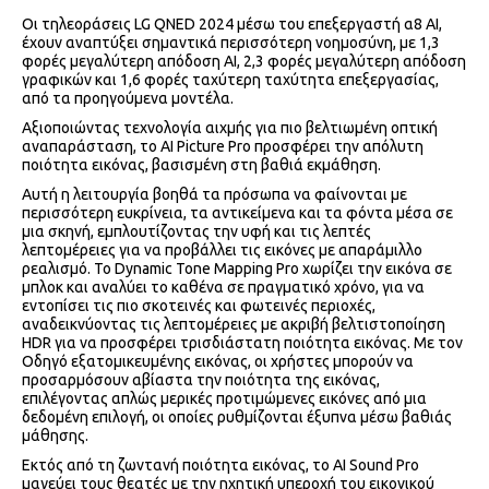
Οι τηλεοράσεις LG QNED 2024 μέσω του επεξεργαστή α8 ΑΙ,
έχουν αναπτύξει σημαντικά περισσότερη νοημοσύνη, με 1,3
φορές μεγαλύτερη απόδοση AI, 2,3 φορές μεγαλύτερη απόδοση
γραφικών και 1,6 φορές ταχύτερη ταχύτητα επεξεργασίας,
από τα προηγούμενα μοντέλα.
Αξιοποιώντας τεχνολογία αιχμής για πιο βελτιωμένη οπτική
αναπαράσταση, το AI Picture Pro προσφέρει την απόλυτη
ποιότητα εικόνας, βασισμένη στη βαθιά εκμάθηση.
Αυτή η λειτουργία βοηθά τα πρόσωπα να φαίνονται με
περισσότερη ευκρίνεια, τα αντικείμενα και τα φόντα μέσα σε
μια σκηνή, εμπλουτίζοντας την υφή και τις λεπτές
λεπτομέρειες για να προβάλλει τις εικόνες με απαράμιλλο
ρεαλισμό. Το Dynamic Tone Mapping Pro χωρίζει την εικόνα σε
μπλοκ και αναλύει το καθένα σε πραγματικό χρόνο, για να
εντοπίσει τις πιο σκοτεινές και φωτεινές περιοχές,
αναδεικνύοντας τις λεπτομέρειες με ακριβή βελτιστοποίηση
HDR για να προσφέρει τρισδιάστατη ποιότητα εικόνας. Με τον
Οδηγό εξατομικευμένης εικόνας, οι χρήστες μπορούν να
προσαρμόσουν αβίαστα την ποιότητα της εικόνας,
επιλέγοντας απλώς μερικές προτιμώμενες εικόνες από μια
δεδομένη επιλογή, οι οποίες ρυθμίζονται έξυπνα μέσω βαθιάς
μάθησης.
Εκτός από τη ζωντανή ποιότητα εικόνας, το AI Sound Pro
μαγεύει τους θεατές με την ηχητική υπεροχή του εικονικού