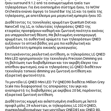
ήχου surround 9.1.2 από τα ενσωματωμένα ηχεία των
τηλεοράσεων. Για ένα ενοποιημένο σύστημα ήχου, το WOW
Orchestra ενώνει άψογα το Sound Bar της LG και τα ηχεία της
τηλεόρασης, με αποτέλεσμα μια μαγευτική εμπειρία ήχου 3D.
Διαθέτοντας τις τεχνολογίες χρωμάτων Quantum Dot και
NanoCell της LG, οι τελευταίες τηλεοράσεις QNED της
εταιρείας προσφέρουν καθαρή και ζωντανή ποιότητα εικόνας
για υπερρεαλιστική θέαση. Με βελτιωμένη αναπαραγωγή
χρωμάτων, τα αυθεντικά χρώματα των τηλεοράσεων QNED
αυξάνουν το οπτικό βάθος για μια πιο καθηλωτική και
τρισδιάστατη εμπειρία οικιακής ψυχαγωγίας.
Επιτυγχάνοντας ρεαλιστική αντίθεση, οι τηλεοράσεις LG QNED
Mini LED χρησιμοποιούν την τεχνολογία Precision Dimming για
τη βελτίωση των διαβαθμίσεων και τον ακριβή έλεγχο του
οπίσθιου φωτισμού, ενώ οι τηλεοράσεις LG QNED διαθέτουν
τεχνολογία τοπικού dimming για ζωντανή αντίθεση και
εξαιρετική φωτεινότητα.
Το μοντέλο LG QNED Mini LED TV QNED90 διαθέτει Million Grey
Scale που διαφοροποιεί τις αποχρώσεις του γκρι και
αναπαριστά τις διαβαθμίσεις με ακρίβεια 20 bit, παρέχοντας
εξαιρετικά ζωντανή αντίθεση.
Διαθέτοντας κομψή και εκλεπτυσμένη σχεδίαση με λεπτό
προφίλ μόλις 29 χιλιοστών, οι τηλεοράσεις LG 2024 QNED,
συμπεριλαμβανομένων των μοντέλων QNED85 και QNED 80,