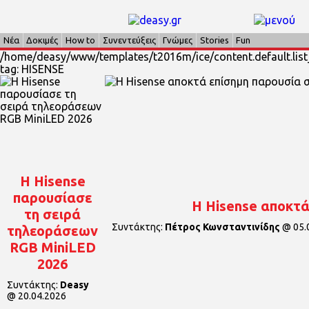
Νέα
Δοκιμές
How to
Συνεντεύξεις
Γνώμες
Stories
Fun
/home/deasy/www/templates/t2016m/ice/content.default.list_
tag: HISENSE
Η Hisense
παρουσίασε
Η Hisense αποκτά
τη σειρά
Συντάκτης:
Πέτρος Κωνσταντινίδης
@
05.
τηλεοράσεων
RGB MiniLED
2026
Συντάκτης:
Deasy
@
20.04.2026