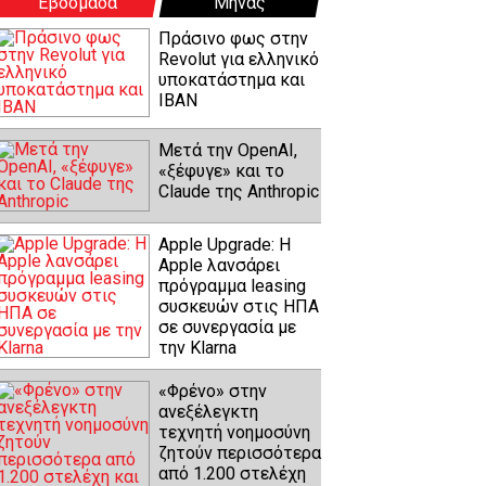
Εβδομάδα
Μήνας
Πράσινο φως στην
Revolut για ελληνικό
υποκατάστημα και
IBAN
Μετά την OpenAI,
«ξέφυγε» και το
Claude της Anthropic
Apple Upgrade: Η
Apple λανσάρει
πρόγραμμα leasing
συσκευών στις ΗΠΑ
σε συνεργασία με
την Klarna
«Φρένο» στην
ανεξέλεγκτη
τεχνητή νοημοσύνη
ζητούν περισσότερα
από 1.200 στελέχη