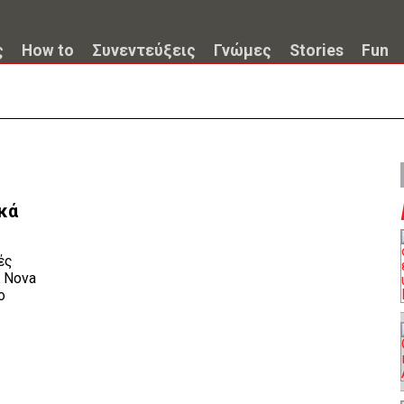
ς
How to
Συνεντεύξεις
Γνώμες
Stories
Fun
κά
ές
α Nova
ο