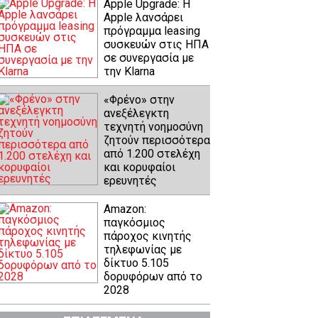
Apple Upgrade: Η
Apple λανσάρει
πρόγραμμα leasing
συσκευών στις ΗΠΑ
σε συνεργασία με
την Klarna
«Φρένο» στην
ανεξέλεγκτη
τεχνητή νοημοσύνη
ζητούν περισσότερα
από 1.200 στελέχη
και κορυφαίοι
ερευνητές
Amazon:
παγκόσμιος
πάροχος κινητής
τηλεφωνίας με
δίκτυο 5.105
δορυφόρων από το
2028