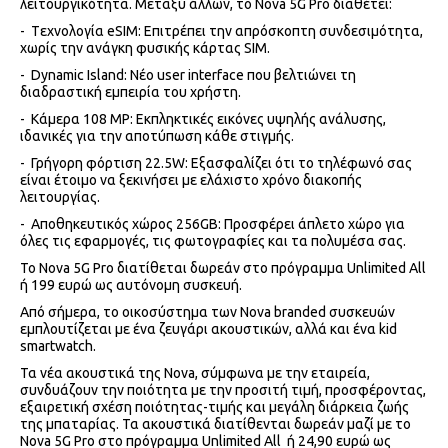
λειτουργικότητα. Μεταξύ άλλων, το Nova 5G Pro διαθέτει:
- Tεχνολογία eSIM: Επιτρέπει την απρόσκοπτη συνδεσιμότητα,
χωρίς την ανάγκη φυσικής κάρτας SIM.
- Dynamic Island: Νέο user interface που βελτιώνει τη
διαδραστική εμπειρία του χρήστη.
- Κάμερα 108 MP: Εκπληκτικές εικόνες υψηλής ανάλυσης,
ιδανικές για την αποτύπωση κάθε στιγμής.
- Γρήγορη φόρτιση 22.5W: Εξασφαλίζει ότι το τηλέφωνό σας
είναι έτοιμο να ξεκινήσει με ελάχιστο χρόνο διακοπής
λειτουργίας.
- Αποθηκευτικός χώρος 256GB: Προσφέρει άπλετο χώρο για
όλες τις εφαρμογές, τις φωτογραφίες και τα πολυμέσα σας.
Το Nova 5G Pro διατίθεται δωρεάν στο πρόγραμμα Unlimited All
ή 199 ευρώ ως αυτόνομη συσκευή.
Από σήμερα, το οικοσύστημα των Nova branded συσκευών
εμπλουτίζεται με ένα ζευγάρι ακουστικών, αλλά και ένα kid
smartwatch.
Τα νέα ακουστικά της Nova, σύμφωνα με την εταιρεία,
συνδυάζουν την ποιότητα με την προσιτή τιμή, προσφέροντας,
εξαιρετική σχέση ποιότητας-τιμής και μεγάλη διάρκεια ζωής
της μπαταρίας. Τα ακουστικά διατίθενται δωρεάν μαζί με το
Nova 5G Pro στο πρόγραμμα Unlimited All ή 24,90 ευρώ ως