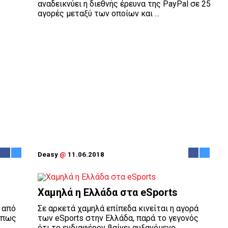
αναδεικνύει η διεθνής έρευνα της PayPal σε 25
αγορές μεταξύ των οποίων και ...
Deasy
@
11.06.2018
Χαμηλά η Ελλάδα στα eSports
 από
Σε αρκετά χαμηλά επίπεδα κινείται η αγορά
 όπως
των eSports στην Ελλάδα, παρά το γεγονός
ότι το ενδιαφέρον βαίνει αυξανόμενο.