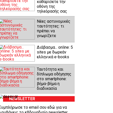
καθαρίσετε την
οθόνη της
τηλεόρασής σας
Νέες αστυνομικές
ταυτότητες: τι
πρέπει να
γνωρίζετε
Διάβασμα... online: 5
sites με δωρεάν
ελληνικά e-books
Ταυτότητα και
δίπλωμα οδήγησης
στο smartphone:
βήμα-βήμα η
διαδικασία
NEWSLETTER
Συμπλήρωσε το email σου εδώ για να
λαμβάνεις το εβδομαδιαίο newsletter