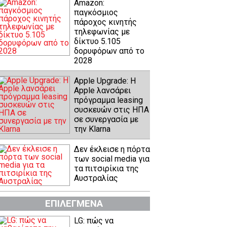
Amazon:
παγκόσμιος
πάροχος κινητής
τηλεφωνίας με
δίκτυο 5.105
δορυφόρων από το
2028
Apple Upgrade: Η
Apple λανσάρει
πρόγραμμα leasing
συσκευών στις ΗΠΑ
σε συνεργασία με
την Klarna
Δεν έκλεισε η πόρτα
των social media για
τα πιτσιρίκια της
Αυστραλίας
ΕΠΙΛΕΓΜΕΝΑ
LG: πώς να