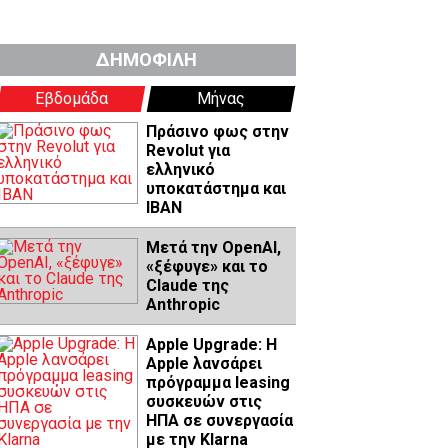
ΔΗΜΟΦΙΛΗ
Εβδομάδα
Μήνας
Πράσινο φως στην
Revolut για
ελληνικό
υποκατάστημα και
IBAN
Μετά την OpenAI,
«ξέφυγε» και το
Claude της
Anthropic
Apple Upgrade: Η
Apple λανσάρει
πρόγραμμα leasing
συσκευών στις
ΗΠΑ σε συνεργασία
με την Klarna