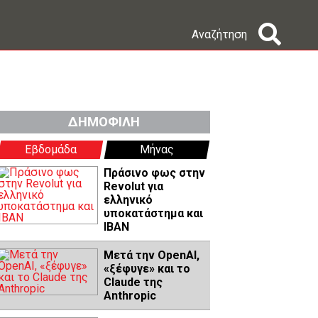
Αναζήτηση
ΔΗΜΟΦΙΛΗ
Εβδομάδα
Μήνας
Πράσινο φως στην
Revolut για
ελληνικό
υποκατάστημα και
IBAN
Μετά την OpenAI,
«ξέφυγε» και το
Claude της
Anthropic