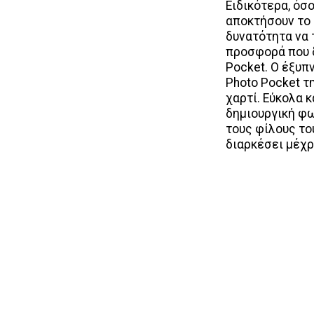
Ειδικότερα, όσ
αποκτήσουν το 
δυνατότητα να 
προσφορά που δ
Pocket. Ο έξυ
Photo Pocket τ
χαρτί. Εύκολα 
δημιουργική φω
τους φίλους του
διαρκέσει μέχρ