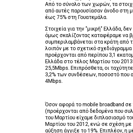
Από το σύνολο των χωρών, τα στοιχ
από αυτές παρουσίασαν άνοδο στη μ
έως 75% στη Γουατεμάλα.
Στοιχεία για την "μικρή" Ελλάδα, δ
όμως σκαλίζοντας καταφέραμε να βρ
συμπεριλαμβάνεται στα κράτη από τ
λοιπόν με το σχετικό σχεδιάγραμμα
προέρχονται από περίπου 3,1 εκατομ
Ελλάδα στο τέλος Μαρτίου του 2013 
25,5Mbps. Επιπρόσθετα, οι ταχύτη
3,2% των συνδέσεων, ποσοστό που α
4Mbps.
Όσον αφορά το mobile broadband σε
(προέρχονται από δεδομένα που συλλ
του Μαρτίου είχαμε διπλασιασμό του
Μαρτίου του 2012, ενώ σε σχέση με
αύξηση άγγιξε το 19%. Επιπλέον, η