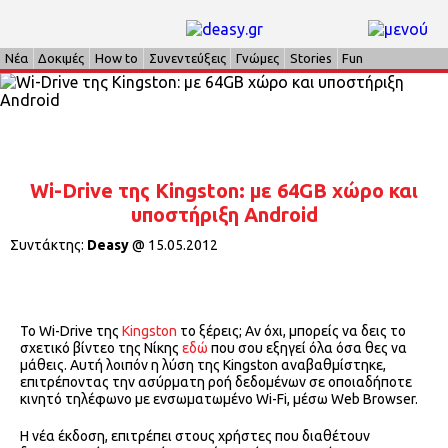
Νέα
Δοκιμές
How to
Συνεντεύξεις
Γνώμες
Stories
Fun
Wi-Drive της Kingston: με 64GB χώρο και
υποστήριξη Android
Συντάκτης:
Deasy
@
15.05.2012
Το Wi-Drive της
Kingston
το ξέρεις; Αν όχι, μπορείς να δεις το
σχετικό βίντεο της Νίκης
εδώ
που σου εξηγεί όλα όσα θες να
μάθεις. Αυτή λοιπόν η λύση της Kingston αναβαθμίστηκε,
επιτρέποντας την ασύρματη ροή δεδομένων σε οποιαδήποτε
κινητό τηλέφωνο με ενσωματωμένο Wi-Fi, μέσω Web Browser.
Η νέα έκδοση, επιτρέπει στους χρήστες που διαθέτουν