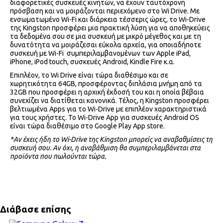
διαφορετικές συσκευές κινητών, να έχουν ταυτόχρονη
πρόσβαση και να μοιράζονται περιεχόμενο στο Wi Drive. Mε
ενσωματωμένο Wi-Fi και διάρκεια τέσσερις ώρες, το Wi-Drive
της Kingston προσφέρει μια πρακτική λύση για να αποθηκεύεις
τα δεδομένα σου σε μια συσκευή με μικρό μέγεθος και με τη
δυνατότητα να μοιράζεσαι εύκολα αρχεία, για οποιαδήποτε
συσκευή με Wi-Fi συμπεριλαμβανομένων των Apple iPad,
iPhone, iPod touch, συσκευές Android, Kindle Fire κ.α.
Επιπλέον, το Wi Drive είναι τώρα διαθέσιμο και σε
χωρητικότητα 64GΒ, προσφέροντας διπλάσια μνήμη από τα
32GB που προσφέρει η αρχική έκδοσή του και η οποία βέβαια
συνεχίζει να διατίθεται κανονικά. Τέλος, η Kingston προσφέρει
βελτιωμένα Αpps για το Wi-Drive με επιπλέον χαρακτηριστικά
για τους χρήστες. Το Wi-Drive App για συσκευές Αndroid OS
είναι τώρα διαθέσιμο στο Google Play App store.
*Αν έχεις ήδη το Wi-Drive της Kingston μπορείς να αναβαθμίσεις τη
συσκευή σου. Αν όχι, η αναβάθμιση θα συμπεριλαμβάνεται στα
προϊόντα που πωλούνται τώρα.
Διάβασε επίσης