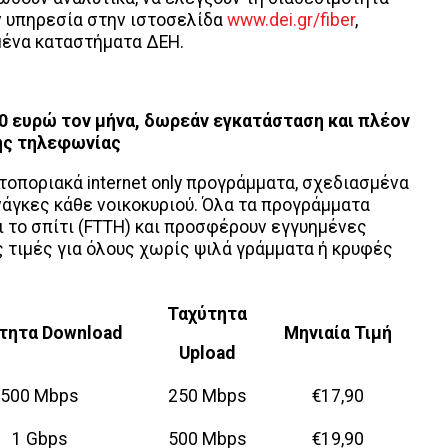
ν υπηρεσία στην ιστοσελίδα
www.dei.gr/fiber
,
μένα καταστήματα ΔΕΗ.
,90 ευρώ τον μήνα, δωρεάν εγκατάσταση και πλέον
ής τηλεφωνίας
ωτοποριακά internet only προγράμματα, σχεδιασμένα
νάγκες κάθε νοικοκυριού. Όλα τα προγράμματα
ι το σπίτι (FTTH) και προσφέρουν εγγυημένες
 τιμές για όλους χωρίς ψιλά γράμματα ή κρυφές
Ταχύτητα
τητα Download
Μηνιαία Τιμή
Upload
500 Mbps
250 Mbps
€17,90
1 Gbps
500 Mbps
€19,90