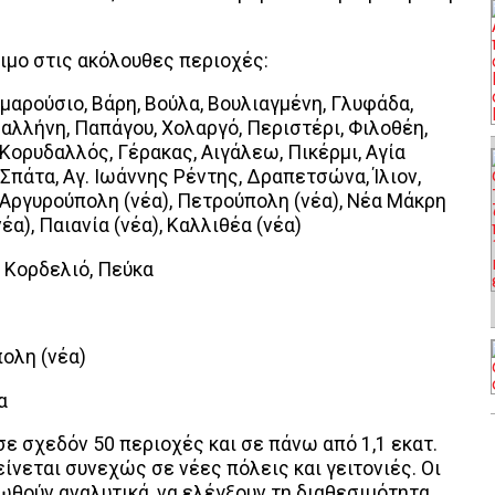
σιμο στις ακόλουθες περιοχές:
Αμαρούσιο, Βάρη, Βούλα, Βουλιαγμένη, Γλυφάδα,
Παλλήνη, Παπάγου, Χολαργό, Περιστέρι, Φιλοθέη,
, Κορυδαλλός, Γέρακας, Αιγάλεω, Πικέρμι, Αγία
 Σπάτα, Αγ. Ιωάννης Ρέντης, Δραπετσώνα, Ίλιον,
 Αργυρούπολη (νέα), Πετρούπολη (νέα), Νέα Μάκρη
έα), Παιανία (νέα), Καλλιθέα (νέα)
- Κορδελιό, Πεύκα
ολη (νέα)
α
σε σχεδόν 50 περιοχές και σε πάνω από 1,1 εκατ.
ίνεται συνεχώς σε νέες πόλεις και γειτονιές. Οι
θούν αναλυτικά, να ελέγξουν τη διαθεσιμότητα