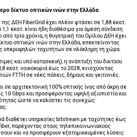
τερο δίκτυο οπτικών ινών στην Ελλάδα
της ΔΕΗ FiberGrid έχει πλέον φτάσει σε 1,88 εκατ.
 1,1 εκατ. είναι ήδη διαθέσιμα για άμεση σύνδεση
ρο από τρία χρόνια, η θυγατρική του Ομίλου ΔΕΗ έχει
ίκτυο οπτικών ινών στην Ελλάδα, επεκτείνοντας
ς υπερυψηλών ταχυτήτων σε ολόκληρη τη χώρα.
ιμες και υπό κατασκευή), η ανάπτυξη του δικτύου
,8 εκατ. νοικοκυριά έως το 2028, ενισχύοντας
ιών FTTH σε νέες πόλεις, δήμους και γειτονιές.
αι σε αρχιτεκτονική 100% οπτικής ίνας από άκρη σε
ς 10 Gbps και προσφέροντας υψηλή αξιοπιστία και
ότητας ώστε να καλύπτει τις συνεχώς
ας.
rid διαθέτει υπηρεσίες bitstream με ταχύτητες έως
 fiber, παρέχοντας στους τηλεπικοινωνιακούς
σσουν και να προσφέρουν εξατομικευμένες λύσεις