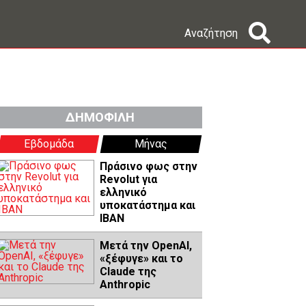
Αναζήτηση
ΔΗΜΟΦΙΛΗ
Εβδομάδα
Μήνας
Πράσινο φως στην
Revolut για
ελληνικό
υποκατάστημα και
IBAN
Μετά την OpenAI,
«ξέφυγε» και το
Claude της
Anthropic