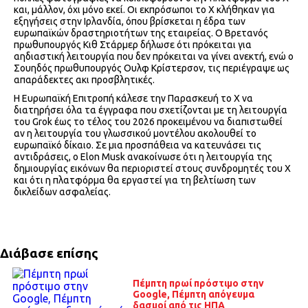
και, μάλλον, όχι μόνο εκεί. Οι εκπρόσωποι το Χ κλήθηκαν για
εξηγήσεις στην Ιρλανδία, όπου βρίσκεται η έδρα των
ευρωπαϊκών δραστηριοτήτων της εταιρείας. Ο Βρετανός
πρωθυπουργός Κιθ Στάρμερ δήλωσε ότι πρόκειται για
αηδιαστική λειτουργία που δεν πρόκειται να γίνει ανεκτή, ενώ ο
Σουηδός πρωθυπουργός Ουλφ Κρίστερσον, τις περιέγραψε ως
απαράδεκτες ακι προσβλητικές.
Η Ευρωπαϊκή Επιτροπή κάλεσε την Παρασκευή το Χ να
διατηρήσει όλα τα έγγραφα που σχετίζονται με τη λειτουργία
του Grok έως το τέλος του 2026 προκειμένου να διαπιστωθεί
αν η λειτουργία του γλωσσικού μοντέλου ακολουθεί το
ευρωπαϊκό δίκαιο. Σε μια προσπάθεια να κατευνάσει τις
αντιδράσεις, ο Elon Musk ανακοίνωσε ότι η λειτουργία της
δημιουργίας εικόνων θα περιοριστεί στους συνδρομητές του Χ
και ότι η πλατφόρμα θα εργαστεί για τη βελτίωση των
δικλείδων ασφαλείας.
Διάβασε επίσης
Πέμπτη πρωί πρόστιμο στην
Google, Πέμπτη απόγευμα
δασμοί από τις ΗΠΑ