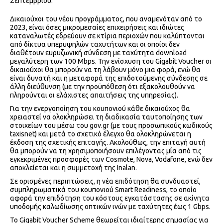
Σεπτεμβρίου.
Δικαιούχοι του νέου προγράμματος, που αναμενόταν από το
2023, είναι όσες μικρομεσαίες επιχειρήσεις και ιδιώτες
καταναλωτές εδρεύουν σε κτίρια περιοχών που καλύπτονται
από δίκτυα υπερυψηλών ταχυτήτων και οι οποίοι δεν
διαθέτουν ευρυζωνική σύνδεση με ταχύτητα download
μεγαλύτερη των 100 Mbps. Την ενίσχυση του Gigabit Voucher οι
δικαιούχοι θα μπορούν να τη λάβουν μόνο μια φορά, ενώ θα
είναι δυνατή και η μεταφορά της επιδοτούμενης σύνδεσης σε
άλλη διεύθυνση (με την προϋπόθεση ότι εξακολουθούν να
πληρούνται οι ελάχιστες απαιτήσεις της υπηρεσίας).
Για την ενεργοποίηση του κουπονιού κάθε δικαιούχος θα
χρειαστεί να ολοκληρώσει τη διαδικασία ταυτοποίησης των
στοιχείων του μέσω του gov.gr (με τους προσωπικούς κωδικούς
taxisnet) και μετά το σχετικό έλεγχο θα ολοκληρώνεται η
έκδοση της σχετικής επιταγής. Ακολούθως, την επιταγή αυτή
θα μπορούν να τη χρησιμοποιήσουν επιλέγοντας μία από τις
εγκεκριμένες προσφορές των Cosmote, Nova, Vodafone, ενώ δεν
αποκλείεται και η συμμετοχή της Inalan.
Σε ορισμένες περιπτώσεις, η νέα επιδότηση θα συνδυαστεί,
συμπληρωματικά του κουπονιού Smart Readiness, το οποίο
αφορά την επιδότηση του κόστους εγκατάστασης σε ακίνητα
υποδομής καλωδίωσης οπτικών ινών με ταχύτητες έως 1 Gbps.
Το Gigabit Voucher Scheme θεωρείται ιδιαίτερης σημασίας για