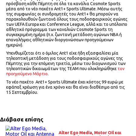
πρόσβαση κάθε Πέμπτη σε όλα τα κανάλια Cosmote Sports
μέσα από το νέο πακέτο Ant1+ Sports Ultimate. Μέσω αυτής
της συμφωνίας οι συνδρομητές του Ant1+ θα μπορούν να
παρακολουθούν ζωντανά όλους τους ποδοσφαιρικούς αγώνες
των UEFA Europa και Conference League, αλλά και το υπόλοιπο
αθλητικό πρόγραμμα των καναλιών Cosmote Sports τη
συγκεκριμένη ημέρα (π.χ. ζωντανή μετάδοση αγώνων NBA ή
επαναλήψεις αθλητικών διοργανώσεων προηγούμενων
ημερών).
Υπενθυμίζεται ότι ο όμιλος Ant1 είχε ήδη εξασφαλίσει μία
τηλεοπτική μετάδοση για τους ποδοσφαιρικούς αγώνες της
Πέμπτης για την επόμενη τριετία, μέσω του διαγωνισμού των
τηλεοπτικών δικαιωμάτων της ΤΕΑΜ που ολοκληρώθηκε
τον
προηγούμενο Μάρτιο
.
Το νέο πακέτο Ant1+ Sports Ultimate έχει κόστος 99 ευρώ με
εφάπαξ χρέωση για ένα χρόνο και θα είναι διαθέσιμο από τις
15 Σεπτεμβρίου.
Διάβασε επίσης
Alter Ego Media, Motor Oil και