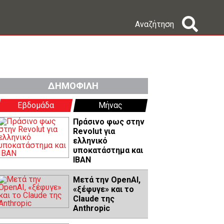
Αναζήτηση
ΔΗΜΟΦΙΛΗ
Εβδομάδα
Μήνας
Πράσινο φως στην
Revolut για
ελληνικό
υποκατάστημα και
IBAN
Μετά την OpenAI,
«ξέφυγε» και το
Claude της
Anthropic