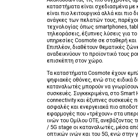
καταστήματα είναι σχεδιασμένα με κ
είναι πιο λειτουργικά αλλά και πιο
ανάγκες των πελατών τους, παρέχο
τεχνολογίας όπως smartphones, table
τηλεοράσεις, έξυπνες λύσεις για το
υπηρεσίες Cosmote σε σταθερή και κ
Επιπλέον, διαθέτουν θεματικές ζών
αναδεικνύουν το προϊοντικό τους por
επισκέπτη στον χώρο.
Τα καταστήματα Cosmote έχουν εμπλ
ψηφιακές οθόνες, ενώ στις ειδικά 
καταναλωτές μπορούν να γνωρίσουν 
συσκευές. Συγκεκριμένα, στο Smart 
connectivity και έξυπνες συσκευές πο
ασφαλές και ενεργειακά πιο αποδοτι
εφαρμογές που «τρέχουν» στα υπερ
ινών του Ομίλου ΟΤΕ, ανεβάζοντας τ
/ 5G stage οι καταναλωτές, μέσα α
οπτικών ινών και του 5G, ενώ στην