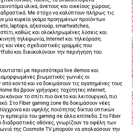
αινοτόμα υλικά, άνετους και οικείους χώρους,
 διαδραστικά. Με στόχο να καλύπτουν πλήρως τις
υν µία ευρεία γκάµα προηγμένων προϊόντων
ts, laptops, αξεσουάρ, smartwatches,
 σπίτι, καθώς και ολοκληρωμένες λύσεις και
ινητή τηλεφωνία, Internet και τηλεόραση.
ες και νέες σχεδιαστικές γραμμές που
tfolio και διευκολύνουν την περιήγηση του
ουτιστεί με περισσότερα live demos και
διαμορφωμένες βιωματικές γωνιές οι
από κοντά και να δοκιμάσουν τις αγαπημένες τους
Home θα βρουν γρήγορες ταχύτητες internet,
υ κάνουν το σπίτι πιο άνετο και λειτουργικό, πιο
κό. Στο Fiber gaming zone θα δοκιμάσουν νέες
σύγχρονα και υψηλής ποιότητας δίκτυα οπτικών
ην εμπειρία του gaming σε άλλα επίπεδα. Στο Fiber
πό διαδραστικές οθόνες, γνωρίζουν τα οφέλη των
 γωνιά της Cosmote TV μπορούν να απολαύσουν την