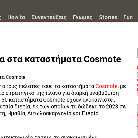
ς
How to
Συνεντεύξεις
Γνώμες
Stories
Fun
ία στα καταστήματα Cosmote
ν στους πελάτες τους τα καταστήματα
Cosmote
, με
 το στρατηγικό της πλάνο για διαρκή αναβάθμιση
ά 30 καταστήματα Cosmote έχουν ανακαινιστεί
ταία διετία, εκ των οποίων τα δώδεκα το 2023 σε
τη, Ημαθία, Αιτωλοακαρνανία και Πιερία.
χιτεκτονικές τάσεις, τα ανακαινισμένα