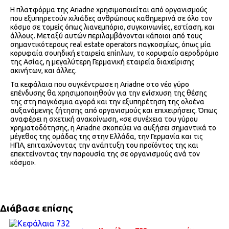
Η πλατφόρμα της Ariadne χρησιμοποιείται από οργανισμούς
που εξυπηρετούν χιλιάδες ανθρώπους καθημερινά σε όλο τον
κόσμο σε τομείς όπως λιανεμπόριο, συγκοινωνίες, εστίαση, και
άλλους. Μεταξύ αυτών περιλαμβάνονται κάποιοι από τους
σημαντικότερους real estate operators παγκοσμίως, όπως μία
κορυφαία σουηδική εταιρεία επίπλων, το κορυφαίο αεροδρόμιο
της Ασίας, η μεγαλύτερη Γερμανική εταιρεία διαχείρισης
ακινήτων, και άλλες.
Τα κεφάλαια που συγκέντρωσε η Ariadne στο νέο γύρο
επένδυσης θα χρησιμοποιηθούν για την ενίσχυση της θέσης
της στη παγκόσμια αγορά και την εξυπηρέτηση της ολοένα
αυξανόμενης ζήτησης από οργανισμούς και επιχειρήσεις. Όπως
αναφέρει η σχετική ανακοίνωση, «σε συνέχεια του γύρου
χρηματοδότησης, η Ariadne σκοπεύει να αυξήσει σημαντικά το
μέγεθος της ομάδας της στην Ελλάδα, την Γερμανία και τις
ΗΠΑ, επιταχύνοντας την ανάπτυξη του προϊόντος της και
επεκτείνοντας την παρουσία της σε οργανισμούς ανά τον
κόσμο».
Διάβασε επίσης