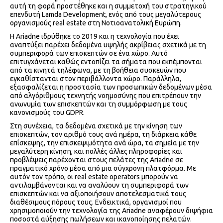
αυτή τη φορά προστέθηκε και η συμμετοχή του στρατηγικού
επενδυτή Lamda Development, ενός από τους μεγαλύτερους
οργανισμούς real estate στη Νοτιοανατολική Ευρώπη.
Η Ariadne ιδρύθηκε το 2019 και η τεχνολογία που έχει
αναπτύξει παρέχει δεδομένα υψηλής ακρίβειας σχετικά με τη
συμπεριφορά των επισκεπτών σε ένα χώρο. Αυτό
επιτυγχάνεται καθώς εντοπίζει τα σήματα που εκπέμπονται
από τα κινητά τηλέφωνα, με τη βοήθεια συσκευών που
εγκαθίστανται στον περιβάλλοντα χώρο. Παράλληλα,
εξασφαλίζεται η προστασία των προσωπικών δεδομένων μέσα
από αλγόριθμους τεχνητής νοημοσύνης που επιτρέπουν την
ανωνυμία των επισκεπτών και τη συμμόρφωση με τους
κανονισμούς του GDPR.
Στη συνέχεια, τα δεδομένα σχετικά με την κίνηση των
επισκεπτών, τον αριθμό τους ανά ημέρα, τη διάρκεια κάθε
επίσκεψης, την επισκεψιμότητα ανά ώρα, τα σημεία με την
μεγαλύτερη κίνηση, και πολλές άλλες πληροφορίες και
προβλέψεις παρέχονται στους πελάτες της Ariadne σε
πραγματικό χρόνο μέσα από μια σύγχρονη πλατφόρμα. Με
αυτόν τον τρόπο, οι real estate operators μπορούν να
αντιλαμβάνονται και να αναλύουν τη συμπεριφορά των
επισκεπτών και να αξιοποιήσουν αποτελεσματικά τους
διαθέσιμους πόρους τους. Ενδεικτικά, οργανισμοί που
χρησιμοποιούν την τεχνολογία της Ariadne αναφέρουν διψήφια
ποσοστά αύξησης πωλήσεων και ικανοποίησης πελατών.