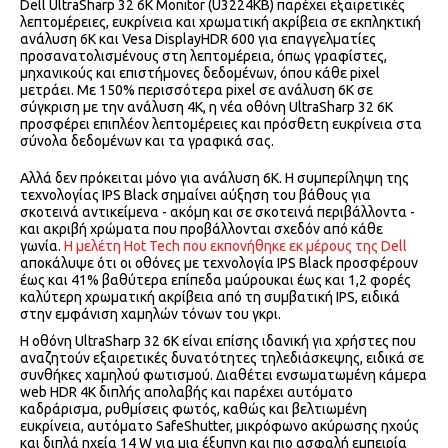
Dell UltraSharp 32 6K Monitor (U3224KB) παρέχει εξαιρετικές
λεπτομέρειες, ευκρίνεια και χρωματική ακρίβεια σε εκπληκτική
ανάλυση 6K και Vesa DisplayHDR 600 για επαγγελματίες
προσανατολισμένους στη λεπτομέρεια, όπως γραφίστες,
μηχανικούς και επιστήμονες δεδομένων, όπου κάθε pixel
μετράει. Με 150% περισσότερα pixel σε ανάλυση 6K σε
σύγκριση με την ανάλυση 4K, η νέα οθόνη UltraSharp 32 6K
προσφέρει επιπλέον λεπτομέρειες και πρόσθετη ευκρίνεια στα
σύνολα δεδομένων και τα γραφικά σας.
Αλλά δεν πρόκειται μόνο για ανάλυση 6K. Η συμπερίληψη της
τεχνολογίας IPS Black σημαίνει αύξηση του βάθους για
σκοτεινά αντικείμενα - ακόμη και σε σκοτεινά περιβάλλοντα -
και ακριβή χρώματα που προβάλλονται σχεδόν από κάθε
γωνία.
Η μελέτη Hot Tech που εκπονήθηκε εκ μέρους της Dell
αποκάλυψε ότι οι οθόνες με τεχνολογία IPS Black προσφέρουν
έως και 41% βαθύτερα επίπεδα μαύρουκαι έως και 1,2 φορές
καλύτερη χρωματική ακρίβεια από τη συμβατική IPS, ειδικά
στην εμφάνιση χαμηλών τόνων του γκρι.
Η οθόνη UltraSharp 32 6K είναι επίσης ιδανική για χρήστες που
αναζητούν εξαιρετικές δυνατότητες τηλεδιάσκεψης, ειδικά σε
συνθήκες χαμηλού φωτισμού. Διαθέτει ενσωματωμένη κάμερα
web HDR 4K διπλής απολαβής και παρέχει αυτόματο
καδράρισμα, ρυθμίσεις φωτός, καθώς και βελτιωμένη
ευκρίνεια, αυτόματο SafeShutter, μικρόφωνο ακύρωσης ηχούς
και διπλά ηχεία 14 W για μια έξυπνη και πιο ασφαλή εμπειρία