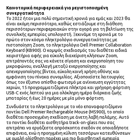
Καινοτομικά περιφερειακά για μεγιστοποιημένη
συνεργατικότητα
Το 2022 ήταν μια πολύ σημαντική χρονιά για εμάς και 2023 θα
είναι ακόμη περισσότερο, καθώς εστιάζουμε στη διάθεση
περισσότερων περιφερειακών στην αγορά για τη βελτίωση της
συνολικής εμπειρίας υπολογιστή. Ξεκινάμε τη χρονιά με το
πρώτο στον κόσμο πληκτρολόγιο συνεργατικότητας με
πιστοποίηση Zoom, το πληκτρολόγιο Dell Premier Collaboration
Keyboard (KB900). Ο κομψός σχεδιασμός του διαθέτει ειδικά
χειριστήρια αφής για εύκολη διαχείριση κλήσεων Zoom,
επιτρέποντάς σας να κάνετε σίγαση και ενεργοποίηση του
μικροφώνου, εναλλαγή μεταξύ ενεργοποίησης και
απενεργοποίησης βίντεο, εύκολη κοινή χρήση οθόνης και
εμφάνιση του πίνακα συνομιλίας. Αξιοποιείστε λειτουργίες
όπως τον έξυπνο οπίσθιο φωτισμό με ανίχνευση εγγύτητας
χεριών, 15 προγραμματιζόμενα πλήκτρα και γρήγορη φόρτιση
USB-C ενός λεπτού για μια ολόκληρη ημέρα διάρκεια ζωής
μπαταρίας ή έως 20 ημέρες με μία μόνο φόρτιση.
Συνδυάστε το πληκτρολόγιο με το νέο επαναφορτιζόμενο
ποντίκι Dell Premier Rechargeable Mouse (MS900), το οποίο
διαθέτει προσεγμένη σχεδίαση με άνετη λαβή παλάμης. Αυτό
το ποντίκι διαθέτει αισθητήρα track-on-glass που σας
επιτρέπει να εργάζεστε απρόσκοπτα σχεδόν σε οποιαδήποτε
επιφάνεια, ενώ η προηγμένη κύλιση τεσσάρων κατευθύνσεων
με ομαλή ολίσθηση παρέχει μια πιο διαισθητική εμπειρία