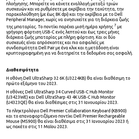
πλοήγησης. Μπορείτε να κάνετε εναλλαγή μεταξύ τριών
συσκευών και να ρυθμίσετε με ακρίβεια την ταχύτητα, την
παρακολούθηση (με έως 8K dpi) και την ακρίβεια με το Dell
Peripheral Manager, χωρίς να ανησυχείτε για τη διάρκεια ζωής
7
της μπαταρίας. Το ποντίκι παρέχει μισή ημέρα χρήσης
με
γρήγορη φόρτιση USB-C ενός λεπτού και έως τρεις μήνες
διάρκεια ζωής μπαταρίας με πλήρη φόρτιση. Και οι δύο
συσκευές είναι απρόσκοπτες και πιο ασφαλείς με
συνδεσιμότητα Dell Pair με ένα κλικ και η μετάδοση είναι
κρυπτογραφημένη για να διατηρείτε τα δεδομένα σας ασφαλή.
Διαθεσιμότητα
Η οθόνη Dell UltraSharp 32 6K (U3224KB) θα είναι διαθέσιμη το
πρώτο εξάμηνο του 2023.
Η οθόνες Dell UltraSharp 34 Curved USB-C Hub Monitor
(U3423WE) και Dell UltraSharp 43 4K USB-C Hub Monitor
(U4323QE) θα είναι διαθέσιμες στις 31 Ιανουαρίου 2023.
Το πληκτρολόγιο Dell Premier Collaboration Keyboard (KB900)
και το επαναφορτιζόμενο ποντίκι Dell Premier Rechargeable
Mouse (MS900) θα είναι διαθέσιμα στις 31 Ιανουαρίου 2023 ή
ως πακέτο στις 11 Μαΐου 2023.