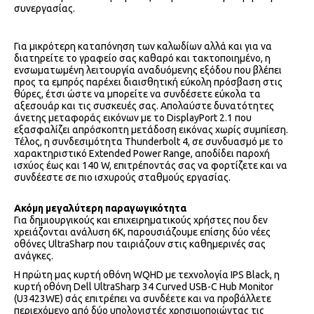
συνεργασίας.
Για μικρότερη καταπόνηση των καλωδίων αλλά και για να
διατηρείτε το γραφείο σας καθαρό και τακτοποιημένο, η
ενσωματωμένη λειτουργία αναδυόμενης εξόδου που βλέπει
προς τα εμπρός παρέχει διαισθητική εύκολη πρόσβαση στις
θύρες, έτσι ώστε να μπορείτε να συνδέσετε εύκολα τα
αξεσουάρ και τις συσκευές σας. Απολαύστε δυνατότητες
άνετης μεταφοράς εικόνων με το DisplayPort 2.1 που
εξασφαλίζει απρόσκοπτη μετάδοση εικόνας χωρίς συμπίεση.
Τέλος, η συνδεσιμότητα Thunderbolt 4, σε συνδυασμό με το
χαρακτηριστικό Extended Power Range, αποδίδει παροχή
ισχύος έως και 140 W, επιτρέποντάς σας να φορτίζετε και να
συνδέεστε σε πιο ισχυρούς σταθμούς εργασίας.
Ακόμη μεγαλύτερη παραγωγικότητα
Για δημιουργικούς και επιχειρηματικούς χρήστες που δεν
χρειάζονται ανάλυση 6K, παρουσιάζουμε επίσης δύο νέες
οθόνες UltraSharp που ταιριάζουν στις καθημερινές σας
ανάγκες.
Η πρώτη μας κυρτή οθόνη WQHD με τεχνολογία IPS Black, η
κυρτή οθόνη Dell UltraSharp 34 Curved USB-C Hub Monitor
(U3423WE) σάς επιτρέπει να συνδέετε και να προβάλλετε
περιεχόμενο από δύο υπολογιστές χρησιμοποιώντας τις