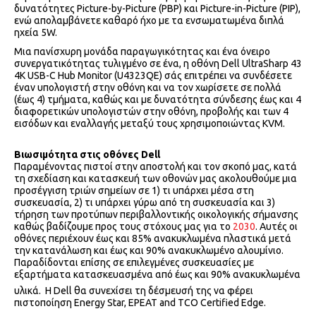
δυνατότητες Picture-by-Picture (PBP) και Picture-in-Picture (PIP),
ενώ απολαμβάνετε καθαρό ήχο με τα ενσωματωμένα διπλά
ηχεία 5W.
Μια πανίσχυρη μονάδα παραγωγικότητας και ένα όνειρο
συνεργατικότητας τυλιγμένο σε ένα, η οθόνη Dell UltraSharp 43
4K USB-C Hub Monitor (U4323QE) σάς επιτρέπει να συνδέσετε
έναν υπολογιστή στην οθόνη και να τον χωρίσετε σε πολλά
(έως 4) τμήματα, καθώς και με δυνατότητα σύνδεσης έως και 4
διαφορετικών υπολογιστών στην οθόνη, προβολής και των 4
εισόδων και εναλλαγής μεταξύ τους χρησιμοποιώντας KVM.
Βιωσιμότητα στις οθόνες Dell
Παραμένοντας πιστοί στην αποστολή και τον σκοπό μας, κατά
τη σχεδίαση και κατασκευή των οθονών μας ακολουθούμε μια
προσέγγιση τριών σημείων σε 1) τι υπάρχει μέσα στη
συσκευασία, 2) τι υπάρχει γύρω από τη συσκευασία και 3)
τήρηση των προτύπων περιβαλλοντικής οικολογικής σήμανσης
καθώς βαδίζουμε προς τους στόχους μας για το
2030
. Αυτές οι
οθόνες περιέχουν έως και 85% ανακυκλωμένα πλαστικά μετά
την κατανάλωση και έως και 90% ανακυκλωμένο αλουμίνιο.
Παραδίδονται επίσης σε επιλεγμένες συσκευασίες με
εξαρτήματα κατασκευασμένα από έως και 90% ανακυκλωμένα
υλικά.
Η Dell θα συνεχίσει τη δέσμευσή της να φέρει
πιστοποίηση Energy Star, EPEAT and TCO Certified Edge.