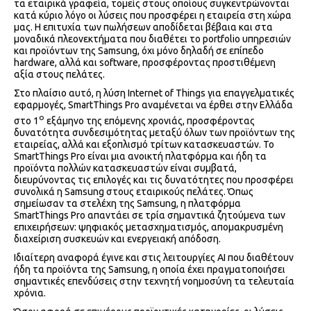
τα εταιρικά γραφεία, τομείς στους οποίους συγκεντρώνονται
κατά κύριο λόγο οι λύσεις που προσφέρει η εταιρεία στη χώρα
μας. Η επιτυχία των πωλήσεων αποδίδεται βέβαια και στα
μοναδικά πλεονεκτήματα που διαθέτει το portfolio υπηρεσιών
και προϊόντων της Samsung, όχι μόνο δηλαδή σε επίπεδο
hardware, αλλά και software, προσφέροντας προστιθέμενη
αξία στους πελάτες.
Στο πλαίσιο αυτό, η λύση Internet of Things για επαγγελματικές
εφαρμογές, SmartThings Pro αναμένεται να έρθει στην Ελλάδα
ο
στο 1
εξάμηνο της επόμενης χρονιάς, προσφέροντας
δυνατότητα συνδεσιμότητας μεταξύ όλων των προϊόντων της
εταιρείας, αλλά και εξοπλισμό τρίτων κατασκευαστών. Το
SmartThings Pro είναι μια ανοικτή πλατφόρμα και ήδη τα
προϊόντα πολλών κατασκευαστών είναι συμβατά,
διευρύνοντας τις επιλογές και τις δυνατότητες που προσφέρει
συνολικά η Samsung στους εταιρικούς πελάτες. Όπως
σημείωσαν τα στελέχη της Samsung, η πλατφόρμα
SmartThings Pro απαντάει σε τρία σημαντικά ζητούμενα των
επιχειρήσεων: ψηφιακός μετασχηματισμός, απομακρυσμένη
διαχείριση συσκευών και ενεργειακή απόδοση.
Ιδιαίτερη αναφορά έγινε και στις λειτουργίες ΑΙ που διαθέτουν
ήδη τα προϊόντα της Samsung, η οποία έχει πραγματοποιήσει
σημαντικές επενδύσεις στην τεχνητή νοημοσύνη τα τελευταία
χρόνια.