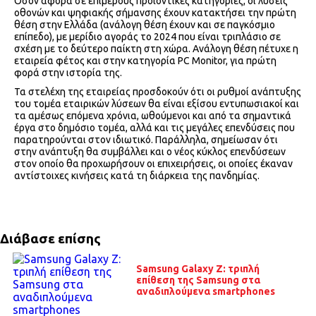
Όσον αφορά σε επιμέρους προϊοντικές κατηγορίες, οι λύσεις
οθονών και ψηφιακής σήμανσης έχουν κατακτήσει την πρώτη
θέση στην Ελλάδα (ανάλογη θέση έχουν και σε παγκόσμιο
επίπεδο), με μερίδιο αγοράς το 2024 που είναι τριπλάσιο σε
σχέση με το δεύτερο παίκτη στη χώρα. Ανάλογη θέση πέτυχε η
εταιρεία φέτος και στην κατηγορία PC Monitor, για πρώτη
φορά στην ιστορία της.
Τα στελέχη της εταιρείας προσδοκούν ότι οι ρυθμοί ανάπτυξης
του τομέα εταιρικών λύσεων θα είναι εξίσου εντυπωσιακοί και
τα αμέσως επόμενα χρόνια, ωθούμενοι και από τα σημαντικά
έργα στο δημόσιο τομέα, αλλά και τις μεγάλες επενδύσεις που
παρατηρούνται στον ιδιωτικό. Παράλληλα, σημείωσαν ότι
στην ανάπτυξη θα συμβάλλει και ο νέος κύκλος επενδύσεων
στον οποίο θα προχωρήσουν οι επιχειρήσεις, οι οποίες έκαναν
αντίστοιχες κινήσεις κατά τη διάρκεια της πανδημίας.
Διάβασε επίσης
Samsung Galaxy Z: τριπλή
επίθεση της Samsung στα
αναδιπλούμενα smartphones