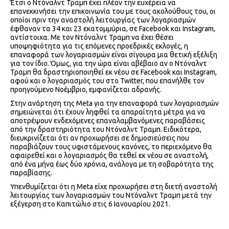
Έτσι ο Ντόναλντ Τραμπ έχει πλέον την ευχέρεια να
επανεκκινήσει την επικοινωνία του με τους ακολούθους του, οι
οποίοι πριν την αναστολή λειτουργίας των λογαριασμών
έφθαναν τα 34 και 23 εκατομμύρια, σε Facebook και Instagram,
αντίστοιχα. Με τον Ντόναλντ Τραμπ να έχει θέσει
υποψηφιότητα για τις επόμενες προεδρικές εκλογές, η
επαναφορά των λογαριασμών είναι σίγουρα μια θετική εξέλιξη
για τον ίδιο. Όμως, για την ώρα είναι αβέβαιο αν ο Ντόναλντ
Τραμπ θα δραστηριοποιηθεί εκ νέου σε Facebook και Instagram,
αφού και o λογαριασμός του στο Twitter, που επανήλθε τον
προηγούμενο Νοέμβριο, εμφανίζεται αδρανής.
Στην ανάρτηση της Meta για την επαναφορά των λογαριασμών
σημειώνεται ότι έχουν ληφθεί τα απαραίτητα μέτρα για να
αποτρέψουν ενδεχόμενες επαναλαμβανόμενες παραβάσεις
από την δραστηριότητα του Ντόναλντ Τραμπ. Ειδικότερα,
διευκρινίζεται ότι αν προχωρήσει σε δημοσιεύσεις που
παραβιάζουν τους υφιστάμενους κανόνες, το περιεχόμενο θα
αφαιρεθεί και ο λογαριασμός θα τεθεί εκ νέου σε αναστολή,
από ένα μήνα έως δύο χρόνια, ανάλογα με τη σοβαρότητα της
παραβίασης.
Υπενθυμίζεται ότι η Meta είχε προχωρήσει στη διετή αναστολή
λειτουργίας των λογαριασμών του Ντόναλντ Τραμπ μετά την
εξέγερση στο Καπιτώλιο στις 6 Ιανουαρίου 2021.