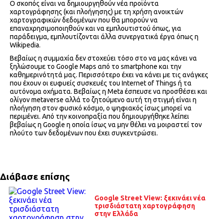
Ο σκοπός είναι να δημιουργηθούν νέα προϊόντα
χαρτογράφησης (και πλοήγησης) με τη χρήση ανοικτών
χαρτογραφικών δεδομένων που θα μπορούν να
επαναχρησιμοποιηθούν και να εμπλουτιστού όπως, για
παράδειγμα, εμπλουτίζονται άλλα συνεργατικά έργα όπως η
Wikipedia.
Βεβαίως η συμμαχία δεν στοχεύει τόσο στο να μας κάνει να
ξηλώσουμε το Google Maps από το smartphone και την
καθημερινότητά μας. Περισσότερο έχει να κάνει με τις ανάγκες
που έχουν οι ευφυείς συσκευές του Internet of Things ή τα
αυτόνομα οχήματα. Βεβαίως η Meta έσπευσε να προσθέσει και
ολίγον metaverse αλλά το ζητούμενο αυτή τη στιγμή είναι η
πλοήγηση στον φυσικό κόσμο, ο ψηφιακός ίσως μπορεί να
περιμένει. Από την κοινοπραξία που δημιουργήθηκε λείπει
βεβαίως η Google η οποία ίσως να μην θέλει να μοιραστεί τον
πλούτο των δεδομένων που έχει συγκεντρώσει.
Διάβασε επίσης
Google Street View: ξεκινάει νέα
τρισδιάστατη χαρτογράφηση
στην Ελλάδα