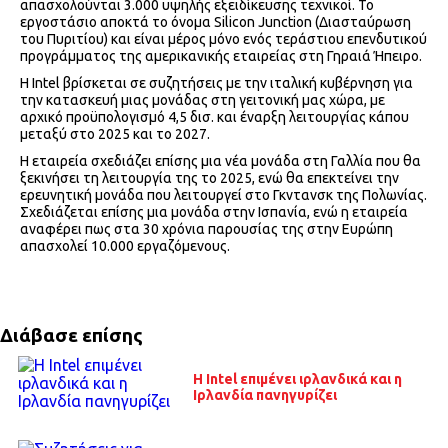
απασχολούνται 3.000 υψηλής εξειδίκευσης τεχνικοί. Το
εργοστάσιο αποκτά το όνομα Silicon Junction (Διασταύρωση
του Πυριτίου) και είναι μέρος μόνο ενός τεράστιου επενδυτικού
προγράμματος της αμερικανικής εταιρείας στη Γηραιά Ήπειρο.
Η Intel βρίσκεται σε συζητήσεις με την ιταλική κυβέρνηση για
την κατασκευή μιας μονάδας στη γειτονική μας χώρα, με
αρχικό προϋπολογισμό 4,5 δισ. και έναρξη λειτουργίας κάπου
μεταξύ στο 2025 και το 2027.
Η εταιρεία σχεδιάζει επίσης μια νέα μονάδα στη Γαλλία που θα
ξεκινήσει τη λειτουργία της το 2025, ενώ θα επεκτείνει την
ερευνητική μονάδα που λειτουργεί στο Γκντανσκ της Πολωνίας.
Σχεδιάζεται επίσης μια μονάδα στην Ισπανία, ενώ η εταιρεία
αναφέρει πως στα 30 χρόνια παρουσίας της στην Ευρώπη
απασχολεί 10.000 εργαζόμενους.
Διάβασε επίσης
Η Intel επιμένει ιρλανδικά και η
Ιρλανδία πανηγυρίζει