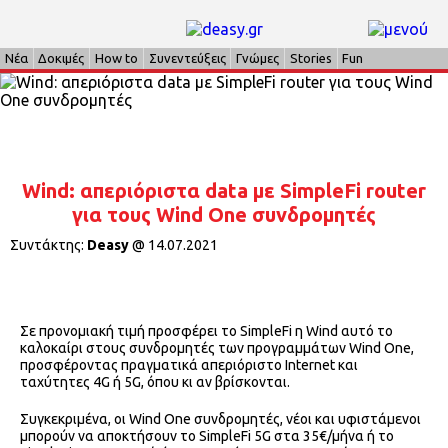
Νέα
Δοκιμές
How to
Συνεντεύξεις
Γνώμες
Stories
Fun
Wind: απεριόριστα data με SimpleFi router
για τους Wind One συνδρομητές
Συντάκτης:
Deasy
@
14.07.2021
Σε προνομιακή τιμή προσφέρει το SimpleFi η Wind αυτό το
καλοκαίρι στους συνδρομητές των προγραμμάτων Wind One,
προσφέροντας πραγματικά απεριόριστο Internet και
ταχύτητες 4G ή 5G, όπου κι αν βρίσκονται.
Συγκεκριμένα, οι Wind One συνδρομητές, νέοι και υφιστάμενοι
μπορούν να αποκτήσουν το SimpleFi 5G στα 35€/μήνα ή το