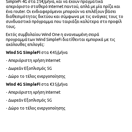
SimpleFi 4G στα 25€/μήνα, και να έχουν πραγματικά
απεριόριστο σταθερό Internet παντού, απλά με μία πρίζα και
ένα router. Οι ενδιαφερόμενοι μπορούν να επιλέξουν βάσει
διαθεσιμότητας δικτύου και σύμφωνα με τις ανάγκες τους το
συνδυαστικό πρόγραμμα που ταιριάζει καλύτερα στο προφίλ
τους.
Εκτός συμβολαίου Wind One η ανανεωμένη σειρά
προγραμμάτων Wind SimpleFi διατίθενται εμπορικά με τις
ακόλουθες επιλογές:
Wind 5G SimpleFi
στα €45/μήνα
- Απεριόριστη χρήση Internet
- Δωρεάν Εξοπλισμός 5G
- Δώρο το τέλος ενεργοποίησης
Wind 4G SimpleFi
στα €35/μήνα
- Απεριόριστη χρήση Internet
- Δωρεάν Εξοπλισμός 5G
- Δώρο το τέλος ενεργοποίησης