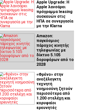
Apple Upgrade: Η
Apple λανσάρει
πρόγραμμα leasing
συσκευών στις
ΗΠΑ σε συνεργασία
με την Klarna
Amazon:
παγκόσμιος
πάροχος κινητής
τηλεφωνίας με
δίκτυο 5.105
δορυφόρων από το
2028
«Φρένο» στην
ανεξέλεγκτη
τεχνητή
νοημοσύνη ζητούν
περισσότερα από
1.200 στελέχη και
κορυφαίοι
ερευνητές