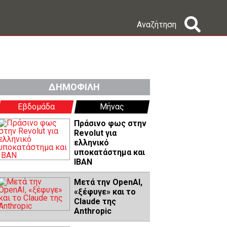
Αναζήτηση
ΔΗΜΟΦΙΛΗ
Εβδομάδα
Μήνας
Πράσινο φως στην
Revolut για
ελληνικό
υποκατάστημα και
IBAN
Μετά την OpenAI,
«ξέφυγε» και το
Claude της
Anthropic