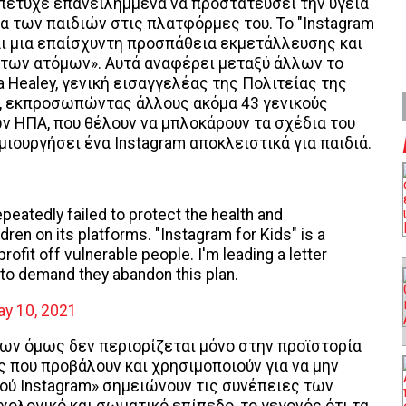
πέτυχε επανειλημμένα να προστατεύσει την υγεία
ία των παιδιών στις πλατφόρμες του. Το "Instagram
ναι μια επαίσχυντη προσπάθεια εκμετάλλευσης και
των ατόμων». Αυτά αναφέρει μεταξύ άλλων το
a Healey, γενική εισαγγελέας της Πολιτείας της
 εκπροσωπώντας άλλους ακόμα 43 γενικούς
ν ΗΠΑ, που θέλουν να μπλοκάρουν τα σχέδια του
μιουργήσει ένα Instagram αποκλειστικά για παιδιά.
eatedly failed to protect the health and
ldren on its platforms. "Instagram for Kids" is a
ofit off vulnerable people. I'm leading a letter
to demand they abandon this plan.
y 10, 2021
ων όμως δεν περιορίζεται μόνο στην προϊστορία
 που προβάλουν και χρησιμοποιούν για να μην
ού Instagram» σημειώνουν τις συνέπειες των