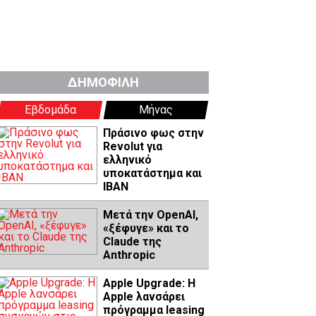
ΔΗΜΟΦΙΛΗ
Εβδομάδα
Μήνας
Πράσινο φως στην
Revolut για
ελληνικό
υποκατάστημα και
IBAN
Μετά την OpenAI,
«ξέφυγε» και το
Claude της
Anthropic
Apple Upgrade: Η
Apple λανσάρει
πρόγραμμα leasing