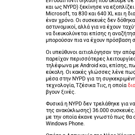
ΕνΓουάιΠιΝτι δηλαδή που ακούμε σε 
και ως NYPD) ξεκίνησε να εξοπλίζει
Microsoft, τα 830 και 640 XL και η
έναν χρόνο. Οι συσκευές δεν δόθηκαν
αστυνομικοί, αλλά για να έχουν ταχ
να διευκολύνεται επίσης η αναζήτη
μπορούσαν πια να έχουν πρόσβαση σ
Οι υπεύθυνοι αιτιολόγησαν την από
παρείχαν περισσότερες λειτουργίες
τηλέφωνα με Android και, επίσης, π
εύκολη. Οι κακές γλώσσες λένε πω
μέσα στην NYPD για τη συγκεκριμένη
τεχνολογία, Τζέσικα Τιις, η οποία
δι
βγουν ξινές.
Φυσικά η NYPD δεν τρελάθηκε για ν
της ανακύκλωσης) 36.000 συσκευές.
με την οποία έκανε γνωστό πως θα 
Windows Phone.