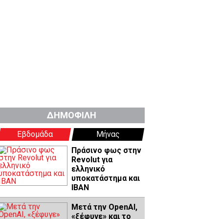
ΔΗΜΟΦΙΛΗ
Εβδομάδα
Μήνας
Πράσινο φως στην
Revolut για
ελληνικό
υποκατάστημα και
IBAN
Μετά την OpenAI,
«ξέφυγε» και το