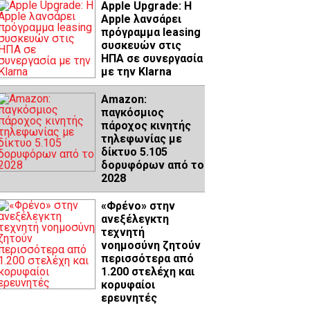
Apple Upgrade: Η
Apple λανσάρει
πρόγραμμα leasing
συσκευών στις
ΗΠΑ σε συνεργασία
με την Klarna
Amazon:
παγκόσμιος
πάροχος κινητής
τηλεφωνίας με
δίκτυο 5.105
δορυφόρων από το
2028
«Φρένο» στην
ανεξέλεγκτη
τεχνητή
νοημοσύνη ζητούν
περισσότερα από
1.200 στελέχη και
κορυφαίοι
ερευνητές