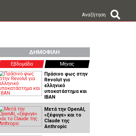
Αναζήτηση
ΔΗΜΟΦΙΛΗ
Εβδομάδα
Μήνας
Πράσινο φως στην
Revolut για
ελληνικό
υποκατάστημα και
IBAN
Μετά την OpenAI,
«ξέφυγε» και το
Claude της
Anthropic