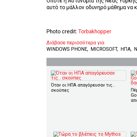
Οπότε η Αστυνομία της Νέας Υόρκης 
αυτό το μάλλον οδυνηρό μάθημα να κ
Photo credit:
Torbakhopper
Διάβασε περισσότερα για:
WINDOWS PHONE
,
MICROSOFT
,
ΗΠΑ
,
Ν
Όταν οι ΗΠΑ απαγόρευσαν τις...
Πέ
σκούπες
Go
απ