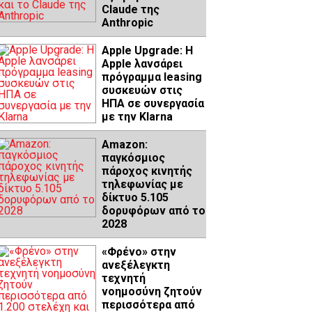
Claude της
Anthropic
Apple Upgrade: Η
Apple λανσάρει
πρόγραμμα leasing
συσκευών στις
ΗΠΑ σε συνεργασία
με την Klarna
Amazon:
παγκόσμιος
πάροχος κινητής
τηλεφωνίας με
δίκτυο 5.105
δορυφόρων από το
2028
«Φρένο» στην
ανεξέλεγκτη
τεχνητή
νοημοσύνη ζητούν
περισσότερα από