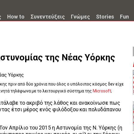
ς
How to
Συνεντεύξεις
Γνώμες
Stories
Fun
Αστυνομίας της Νέας Υόρκης
ρκης πριν από δύο χρόνια που όλος ο υπόλοιπος κόσμος δεν είχε
κινητά τηλέφωνα με το λειτουργικό σύστημα της
Microsoft
;
ατάλαβε το ακριβό της λάθος και ανακοίνωσε πως
ντας έτσι μέρος ενός φιλόδοξου και πολυδάπανου
Τον Απρίλιο του 2015 η Αστυνομία της Ν. Υόρκης (η