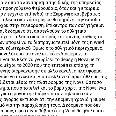
πριν από το λανσάρισμα της δικής της υπηρεσίας.
ν προηγούμενο Φεβρουάριο, όταν και η εταιρεία
(σε τεχνικό επίπεδο) της Zappware και βεβαίως
 τηλεοπτικό χάρτη, αφού θα σημάνει την είσοδο
όχου στην τηλεόραση. Επίκεντρο των συζητήσεων
ναι δεδομένο ότι αποτελούσε το αθλητικό
όχι οι τηλεοπτικές σειρές και ταινίες, καθώς τα
ν μπορεί να τα διαπραγματευτεί μόνη της η Wind
ου εξωτερικού. Όμως στο αθλητικό περιεχόμενο,
 μεγαλύτερο καταναλωτικό ενδιαφέρον, τα
ναι σε θέση να γνωρίζει το deasy, η Nova με τη
 μέχρι το 2020 που της επιτρέπει επίσης τη
ένης διοργάνωσης σε άλλο κανάλι ή πλατφόρμα
ανώς να ισχύει και για το ελληνικό πρωτάθλημα της
αδίδεται μέσω της πλατφόρμας της Nova. Ωστόσο
α, που αποτελεί και το βαρύ χαρτί της Nova, ένα
ογικά η μονοετής διάρκεια των τηλεοπτικών
 αγοράς εκτιμούν ότι την επόμενη χρονιά η Super
μό για την παραχώρησή τους. Δεδομένα που δεν
υρών, αφού είναι βέβαιο ότι η Wind θα ήθελε πιο