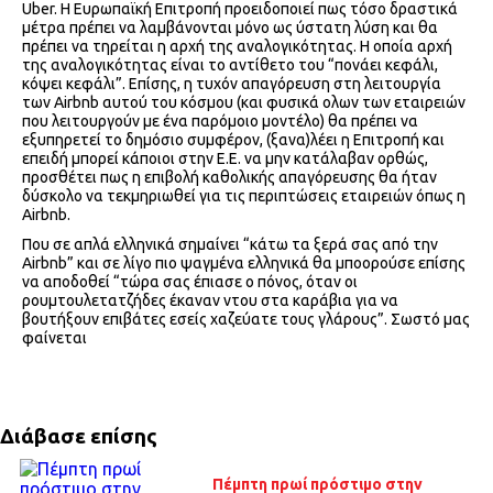
Uber. Η Ευρωπαϊκή Επιτροπή προειδοποιεί πως τόσο δραστικά
μέτρα πρέπει να λαμβάνονται μόνο ως ύστατη λύση και θα
πρέπει να τηρείται η αρχή της αναλογικότητας. Η οποία αρχή
της αναλογικότητας είναι το αντίθετο του “πονάει κεφάλι,
κόψει κεφάλι”. Επίσης, η τυχόν απαγόρευση στη λειτουργία
των Airbnb αυτού του κόσμου (και φυσικά ολων των εταιρειών
που λειτουργούν με ένα παρόμοιο μοντέλο) θα πρέπει να
εξυπηρετεί το δημόσιο συμφέρον, (ξανα)λέει η Επιτροπή και
επειδή μπορεί κάποιοι στην Ε.Ε. να μην κατάλαβαν ορθώς,
προσθέτει πως η επιβολή καθολικής απαγόρευσης θα ήταν
δύσκολο να τεκμηριωθεί για τις περιπτώσεις εταιρειών όπως η
Airbnb.
Που σε απλά ελληνικά σημαίνει “κάτω τα ξερά σας από την
Airbnb” και σε λίγο πιο ψαγμένα ελληνικά θα μποορούσε επίσης
να αποδοθεί “τώρα σας έπιασε ο πόνος, όταν οι
ρουμτουλετατζήδες έκαναν ντου στα καράβια για να
βουτήξουν επιβάτες εσείς χαζεύατε τους γλάρους”. Σωστό μας
φαίνεται
Διάβασε επίσης
Πέμπτη πρωί πρόστιμο στην