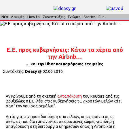
Νέα
Δοκιμές
How to
Συνεντεύξεις
Γνώμες
Stories
Fun
E.E. προς κυβερνήσεις: Κάτω τα χέρια από
την Airbnb…
… και την Uber και παρόμοιες εταιρείες
Συντάκτης:
Deasy
@
02.06.2016
Αν κρίνουμε από τη σχετική
ανταπόκριση
του Reuters από τις
Βρυξέλλες η Ε.Ε. λέει στις κυβερνήσεις των κρατών-μελών κάτι
σαν “τον νου σας ρεμάλια”.
Αιτία για την προειδοποίηση αποτελούν, όπως φαίνεται, οι
σκέψεις που διατυπώνονται σε ορισμένες χώρες για πλήρη
απαγόρευση στη λειτουργία υπηρεσιών όπως η Airbnb και η