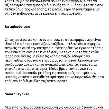
χρηστών για τα καταλύματα που σε ενδιαφέρουν, ώστε να
αξιολογήσεις την εμπειρία διαμονής τους. Κι όταν φτάσεις στο
τελικό βήμα της κράτησης, το μεγαλύτερο πλεονέκτημα είναι
ότι δεν επιβαρύνεσαι με κάποια επιπλέον χρέωση.
lastminute.com
Όπως φανερώνει και το όνομα του, το συγκεκριμένο app είναι
ιδανικό για όσους κανονίζουν ταξίδια… τελευταία στιγμή! Αν
ανήκεις σε αυτή την κατηγορία, τότε πρέπει να εγκαταστήσεις
το lastminute.com στο κινητό σου, ώστε να ανατρέχεις κάθε
φορά που θέλεις να κλείσεις κάποιο ταξίδι. Μπορείς να
περιηγηθείς ανάμεσα σε προσφορές πτήσεων, ξενοδοχείων ή
συνδυασμό αυτών και να ανακαλύψεις όλες τις τελευταίας
στιγμής πτώσεις στις τιμές. Μόλις βρεις τον ιδανικό τον
προορισμό διακοπών με βάση τις προσφορές που τρέχουν,
μπορείς να κάνεις απευθείας κράτηση και να παρακολουθείς το
επόμενο ταξίδι με όλες τις λεπτομέρειες.
Smart Layover
Μια επίσης πρωτότυπη εφαρμογή για όσους ταξιδεύουν συχνά