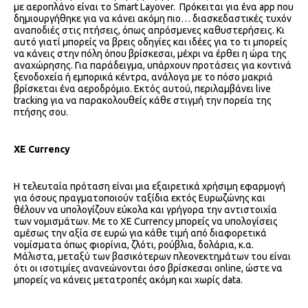
με αεροπλάνο είναι το Smart Layover. Πρόκειται για ένα app που
δημιουργήθηκε για να κάνει ακόμη πιο… διασκεδαστικές τυχόν
αναποδιές στις πτήσεις, όπως απρόσμενες καθυστερήσεις. Κι
αυτό γιατί μπορείς να βρεις οδηγίες και ιδέες για το τι μπορείς
να κάνεις στην πόλη όπου βρίσκεσαι, μέχρι να έρθει η ώρα της
αναχώρησης. Για παράδειγμα, υπάρχουν προτάσεις για κοντινά
ξενοδοχεία ή εμπορικά κέντρα, ανάλογα με το πόσο μακριά
βρίσκεται ένα αεροδρόμιο. Εκτός αυτού, περιλαμβάνει live
tracking για να παρακολουθείς κάθε στιγμή την πορεία της
πτήσης σου.
XE
Currency
Η τελευταία πρόταση είναι μια εξαιρετικά χρήσιμη εφαρμογή
για όσους πραγματοποιούν ταξίδια εκτός Ευρωζώνης και
θέλουν να υπολογίζουν εύκολα και γρήγορα την αντιστοιχία
των νομισμάτων. Με το XE Currency μπορείς να υπολογίσεις
αμέσως την αξία σε ευρώ για κάθε τιμή από διαφορετικά
νομίσματα όπως φιορίνια, ζλότι, ρούβλια, δολάρια, κ.α.
Μάλιστα, μεταξύ των βασικότερων πλεονεκτημάτων του είναι
ότι οι ισοτιμίες ανανεώνονται όσο βρίσκεσαι online, ώστε να
μπορείς να κάνεις μετατροπές ακόμη και χωρίς data.