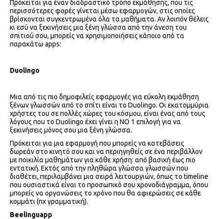
Πρόκειται για έναν διαδραστικό τρόπο εκμάθησης, που τις
περισσότερες φορές γίνεται μέσω εφαρμογών, στις οποίες
βρίσκονται συγκεντρωμένα όλα τα μαθήματα. Αν λοιπόν θέλεις
κι εσύ να ξεκινήσεις μια ξένη γλώσσα από την άνεση του
σπιτιού σου, μπορείς να χρησιμοποιήσεις κάποιο από τα
παρακάτω apps:
Duolingo
Μια από τις πιο δημοφιλείς εφαρμογές για εύκολη εκμάθηση
ξένων γλωσσών από το σπίτι είναι το Duolingo. Οι εκατομμύρια
χρήστες του σε πολλές χώρες του κόσμου, είναι ένας από τους
λόγους που το Duolingo έχει γίνει η ΝΟ 1 επιλογή για να
ξεκινήσεις μόνος σου μια ξένη γλώσσα.
Πρόκειται για μια εφαρμογή που μπορείς να κατεβάσεις
δωρεάν στο κινητό σου και να περιηγηθείς σε ένα περιβάλλον
με ποικιλία μαθημάτων για κάθε χρήση: από βασική έως πιο
εντατική. Εκτός από την πληθώρα γλώσσα γλωσσών που
διαθέτει, περιλαμβάνει μια σειρά λειτουργιών, όπως το timeline
που ουσιαστικά είναι το προσωπικό σου χρονοδιάγραμμα, όπου
μπορείς να οργανώσεις το χρόνο που θα αφιερώσεις σε κάθε
κομμάτι (πχ γραμματική).
Beelinguapp