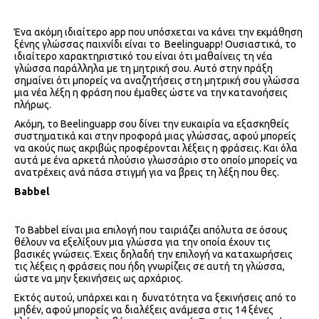
Ένα ακόμη ιδιαίτερο app που υπόσχεται να κάνει την εκμάθηση
ξένης γλώσσας παιχνίδι είναι το Beelinguapp! Ουσιαστικά, το
ιδιαίτερο χαρακτηριστικό του είναι ότι μαθαίνεις τη νέα
γλώσσα παράλληλα με τη μητρική σου. Αυτό στην πράξη
σημαίνει ότι μπορείς να αναζητήσεις στη μητρική σου γλώσσα
μια νέα λέξη η φράση που έμαθες ώστε να την κατανοήσεις
πλήρως.
Ακόμη, το Beelinguapp σου δίνει την ευκαιρία να εξασκηθείς
συστηματικά και στην προφορά μιας γλώσσας, αφού μπορείς
να ακούς πως ακριβώς προφέρονται λέξεις η φράσεις. Και όλα
αυτά με ένα αρκετά πλούσιο γλωσσάριο στο οποίο μπορείς να
ανατρέχεις ανά πάσα στιγμή για να βρεις τη λέξη που θες.
Babbel
Το Babbel είναι μια επιλογή που ταιριάζει απόλυτα σε όσους
θέλουν να εξελίξουν μια γλώσσα για την οποία έχουν τις
βασικές γνώσεις. Έχεις δηλαδή την επιλογή να καταχωρήσεις
τις λέξεις η φράσεις που ήδη γνωρίζεις σε αυτή τη γλώσσα,
ώστε να μην ξεκινήσεις ως αρχάριος.
Εκτός αυτού, υπάρχει και η δυνατότητα να ξεκινήσεις από το
μηδέν, αφού μπορείς να διαλέξεις ανάμεσα στις 14 ξένες