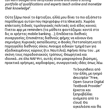
portfolio of qualifications and experts teach online and monetize
their knowledge
”.
Ούτε ξέρω ποιοί το έφτιαξαν, αλλά μου δίνει το πιο αξιόπιστο
παράδειγμα αυτών που περιγράφω στα Ideacasts. Χωράει
επέκταση; Ειδικές τιμολογιακές πολιτικές ανά είδος κοινού;
Γίνεται app με reminders (τα μάθατε φαντάζομαι: κοντά στο
δις οι χρήστες mobile banking…); Επιδέχεται διεθνείς
συνεργασίες; Επισκέπτες διεθνούς φήμης να κάνουν ένα
σεμινάριο; Κυριακές εκπαίδευσης; e-Books; Πιστοποίηση κατά
παραγγελία διεθνούς οίκου; Ανοιγμα ειδικών τμημάτων για
εξειδικευμένους χώρους (π.χ. Ναυτιλια); Αφήνει πίσω του ...με
σκόνη τους παραδοσιακούς τρόπους; Θεωρητικά και
ιδανικά...σε όλα ΝΑΙ! Ψιτ, αυτές είναι μακροχρόνια βιώσιμες,
πρακτικά χρήσιμες, κερδοφόρες, συνεργατικές ιδέες όπως λέω.
Το boundless από
την άλλη, με ηχηρό
descriptor “Free,
Open-Source Digital
Textbook Provider”
έρχεται και
ξεπροβάλλει
ανάμεσα από το
cloud. Θα
αγκαλιάσει και θα