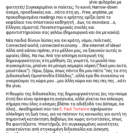
γίνει φιλαράκι με
φοιτητές! Συγκεκριμένοι οι παίκτες; Το κοινό; Narrow-down
όνειρα, προσδοκκίες και ...πάτα στη γη... Free, anytime, με
προκαθορισμένα readings που ο χρήστης ορίζει (από το
κεφάλαιο του σπαστικού καθηγητή ..έως τα σκονάκια ...ε,
Ελληνες είμαστε). Πανεπιστημιακές σχολές και
φροντιστηριούχοι σας γελάω (δημιουργικά και όχι με κακία).
Νέα παιδιά δίνουν λύσεις και όχι κράτη, νόμοι, πολιτικές.
Connected world, connected economy …the internet of ideas!
Αλλά από κάπου πρέπει, στο μέλλον μας, να ξεκινούν αυτές οι
ωραίες ιδέες. Να πω; Από την επίσημη εισαγωγή της
δημιουργικότητας στη μάθηση. Ως γνωστό, το μυαλό που
σιγοκοιμάται, μπαίνει σε μόνιμη χειμερία νάρκη (“δικό μου αυτό,
μουστάκια”). Ξέρω, ξέρω, όπως πάντα θα μου πείτε “πες τα στη
Διδασκαλική Ομοσπονδία Ελλάδας”, αλλά εγώ θα συνεχίσω να
ονειρεύομαι τη χώρα μου ...μια άλλη χώρα και πες πες πες ...κάτι
θα γίνει.
Η θεωρία της διδασκαλίας της δημιουργικότητας (ας την πούμε
έτσι) δεν είναι πρόσφατη ανησυχία, αλλά γίνεται πιο επίκαιρη
σήμερα που όλος ο κόσμος βλέπει τα αδιέξοδά του (είπαμε, όχι
όλοι)... Ακαδημαϊκοί σαν τον
E. Paul Torrance
αφιέρωσαν
ολόκληρη τη ζωή τους, για να πείσουν τις κοινωνίες για αυτή τη
σημαντική κατάκτηση. Βεβαίως όχι χωρις αντιστάσεις, όπως
θα φαντάζεστε. Υποστήριζε, ότι συγκεκριμένες ικανότητες
αποκτούνται από στοχευμένη διδασκαλία και άσκηση.