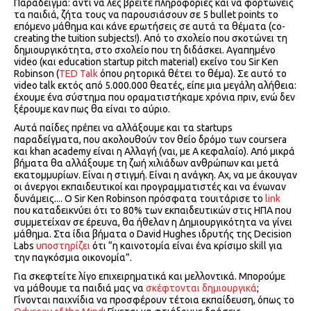
Παράδειγμα: αντί να λες βρείτε πληροφορίες και να φορτώνεις
τα παιδιά, ζήτα τους να παρουσιάσουν σε 5 bullet points το
επόμενο μάθημα και κάνε ερωτήσεις σε αυτά τα θέματα (co-
creating the tuition subjects!). Από το σχολείο που σκοτώνει τη
δημιουργικότητα, στο σχολείο που τη διδάσκει. Αγαπημένο
video (και education startup pitch material) εκείνο του Sir Ken
Robinson (
TED Talk
όπου ρητορικά θέτει το θέμα). Σε αυτό το
video talk εκτός από 5.000.000 θεατές, είπε μια μεγάλη αλήθεια:
έχουμε ένα σύστημα που οραματιστήκαμε χρόνια πριν, ενώ δεν
ξέρουμε καν πως θα είναι το αύριο.
Αυτά παίδες πρέπει να αλλάξουμε και τα startups
παραδείγματα, που ακολουθούν τον θείο δρόμο των coursera
και khan academy είναι η Αλλαγή (ναι, με Α κεφαλαίο). Από μικρά
βήματα θα αλλάξουμε τη ζωή χιλιάδων ανθρώπων και μετά
εκατομμυρίων. Είναι η στιγμή. Είναι η ανάγκη. Αχ, να με άκουγαν
οι άνεργοι εκπαιδευτικοί και προγραμματιστές και να ένωναν
δυνάμεις.... Ο Sir Ken Robinson πρόσφατα τουιτάρισε το
link
που καταδεικνύει ότι το 80% των εκπαιδευτικών στις ΗΠΑ που
συμμετείχαν σε έρευνα, θα ήθελαν η Δημιουργικότητα να γίνει
μάθημα. Στα ίδια βήματα ο David Hughes ιδρυτής της Decision
Labs
υποστηρίζει
ότι “η καινοτομία είναι ένα κρίσιμο skill για
την παγκόσμια οικονομία”.
Για σκεφτείτε λίγο επιχειρηματικά και μελλοντικά. Μπορούμε
να μάθουμε τα παιδιά μας να
σκέφτονται δημιουργικά
;
Γίνονται παιχνίδια να προσφέρουν τέτοια εκπαίδευση, όπως το