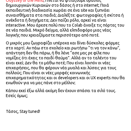
Odyssey of the Mind
; Γίνεται να φτιάξουμε δράσεις
δημιουργικών Κυριακών στο δάσος ή στο internet; Ποιά
εκπαιδευτική διαδικασία χωράει σε ένα site και ξυπνάει
συναισθήματα στα παιδιά; Διαλέξτε: φωτογραφίες ή σκίτσα ή
ανέκδοτα ή διηγήματα; Δεν παίζει ρόλο, αρκεί να είναι
interactive. Μου άρεσε πολύ που το Colab άνοιξε τις πόρτες του
σε νέα παιδιά. Μικρό δείγμα, αλλά ελπιδοφόρο μιας νέας
λογικής που χρειαζόμαστε περισσότερο από ποτέ.
Ο μικρός μου ζωγραφίζει υπέροχα και δίνει δύσκολες φόρμες
στο χαρτί. Αν πάω στο σχολείο και ρωτήσω “τι να τον κάνω”,
απάντηση δεν θα πάρω, ή θα λένε “ασε μας ρε φίλε που
νομίζεις ότι έχεις το παιδί-θαύμα”. Αλλά αν το ταλέντο του
είναι εκεί; Δεν θα το μάθω ποτέ; Που είναι λοιπόν οι νέες
επιχειρήσεις, που θα φέρουν νέα μυαλά και λύσεις για τους
πολλούς; Που είναι οι νέες μορφές κοινωνικής
επιχειρηματικότητας και οι developers και οι UX experts που θα
ενωθούν για να μας πάνε στο μέλλον;
Κάπου εκεί έξω αλλά ακόμη δεν έχουν σπάσει τα σιλό τους.
Εσείς όμως;
Τάσος, Stay tuned!