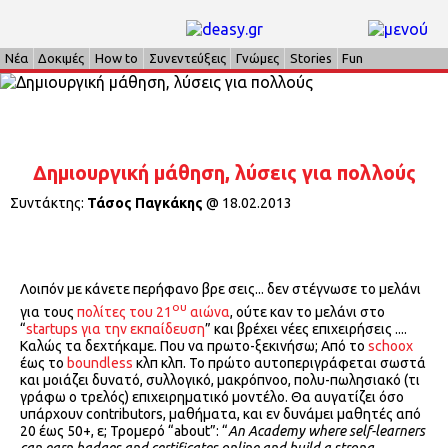
Νέα
Δοκιμές
How to
Συνεντεύξεις
Γνώμες
Stories
Fun
Δημιουργική μάθηση, λύσεις για πολλούς
Συντάκτης:
Τάσος Παγκάκης
@
18.02.2013
Λοιπόν με κάνετε περήφανο βρε σεις... δεν στέγνωσε το μελάνι
ου
για τους
πολίτες του 21
αιώνα
, ούτε καν το μελάνι στο
“
startups για την εκπαίδευση
” και βρέχει νέες επιχειρήσεις ....
Καλώς τα δεχτήκαμε. Που να πρωτο-ξεκινήσω; Από το
schoox
έως το
boundless
κλπ κλπ. Το πρώτο αυτοπεριγράφεται σωστά
και μοιάζει δυνατό, συλλογικό, μακρόπνοο, πολυ-πωλησιακό (τι
γράφω ο τρελός) επιχειρηματικό μοντέλο. Θα αυγατίζει όσο
υπάρχουν contributors, μαθήματα, και εν δυνάμει μαθητές από
20 έως 50+, ε; Τρομερό “about”: “
An Academy where self-learners
can earn badges and certificates online and build a strong