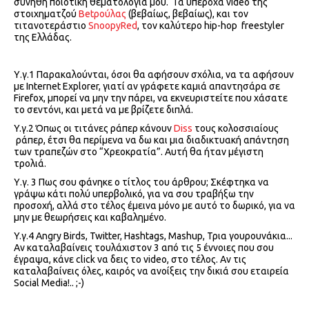
συνήθη ποιοτική θεματολογία μου.
Τα υπέροχα
video
της
στοιχηματζού
Bet
ρούλας
(βεβαίως, βεβαίως), και τον
τιτανοτεράστιο
SnoopyRed
, τον καλύτερο
hip
-
hop
freestyler
της Ελλάδας.
Υ.γ.1 Παρακαλούνται, όσοι θα αφήσουν σχόλια, να τα αφήσουν
με
Internet
Explorer
, γιατί αν γράφετε καμιά απαντησάρα σε
Firefox
, μπορεί να μην την πάρει, να εκνευριστείτε που χάσατε
το σεντόνι, και μετά να με βρίζετε διπλά.
Y
.γ.2 Όπως οι τιτάνες ράπερ κάνουν
Diss
τους κολοσσιαίους
ράπερ, έτσι θα περίμενα να δω και μια διαδικτυακή απάντηση
των τραπεζών στο “Χρεοκρατία”. Αυτή θα ήταν μέγιστη
τρολιά.
Υ.γ. 3 Πως σου φάνηκε ο τίτλος του άρθρου; Σκέφτηκα να
γράψω κάτι πολύ υπερβολικό, για να σου τραβήξω την
προσοχή, αλλά στο τέλος έμεινα μόνο με αυτό το δωρικό, για να
μην με θεωρήσεις και καβαλημένο.
Y.
γ
.4 Angry Birds, Twitter, Hashtags, Mashup,
Τρια
γουρουνάκια
...
Αν καταλαβαίνεις τουλάχιστον 3 από τις 5 έννοιες που σου
έγραψα, κάνε
click
να δεις το
video
, στο τέλος. Αν τις
καταλαβαίνεις όλες, καιρός να ανοίξεις την δικιά σου εταιρεία
Social
Media
!.. ;-)