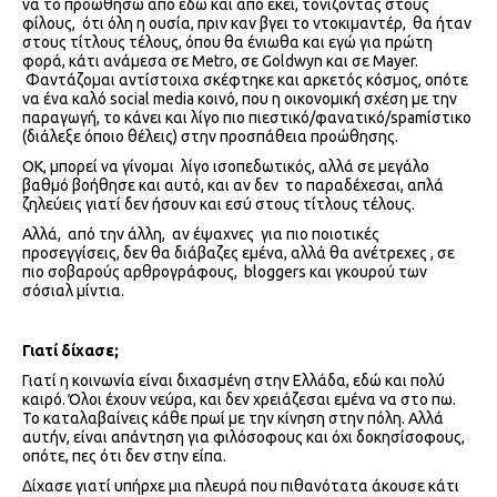
να το προωθήσω από εδώ και από εκεί, τονίζοντας στους
φίλους,
ότι όλη η ουσία, πριν καν βγει το ντοκιμαντέρ,
θα ήταν
στους τίτλους τέλους, όπου θα ένιωθα και εγώ για πρώτη
φορά, κάτι ανάμεσα σε
Metro
, σε
Goldwyn
και σε
Mayer
.
Φαντάζομαι αντίστοιχα σκέφτηκε και αρκετός κόσμος, οπότε
να ένα καλό
social
media
κοινό, που η οικονομική σχέση με την
παραγωγή, το κάνει και λίγο πιο πιεστικό/φανατικό/
spam
ίστικο
(διάλεξε όποιο θέλεις) στην προσπάθεια προώθησης.
ΟΚ, μπορεί να γίνομαι
λίγο ισοπεδωτικός, αλλά σε μεγάλο
βαθμό βοήθησε και αυτό, και αν δεν
το παραδέχεσαι, απλά
ζηλεύεις γιατί δεν ήσουν και εσύ στους τίτλους τέλους.
Αλλά,
από την άλλη,
αν έψαχνες
για πιο ποιοτικές
προσεγγίσεις, δεν θα διάβαζες εμένα, αλλά θα ανέτρεχες , σε
πιο σοβαρούς αρθρογράφους,
bloggers
και γκουρού των
σόσιαλ μίντια.
Γιατί δίχασε;
Γιατί η κοινωνία είναι διχασμένη στην Ελλάδα, εδώ και πολύ
καιρό. Όλοι έχουν νεύρα, και δεν χρειάζεσαι εμένα να στο πω.
Το καταλαβαίνεις κάθε πρωί με την κίνηση στην πόλη. Αλλά
αυτήν, είναι απάντηση για φιλόσοφους και όχι δοκησίσοφους,
οπότε, πες ότι δεν στην είπα.
Δίχασε γιατί υπήρχε μια πλευρά που πιθανότατα άκουσε κάτι