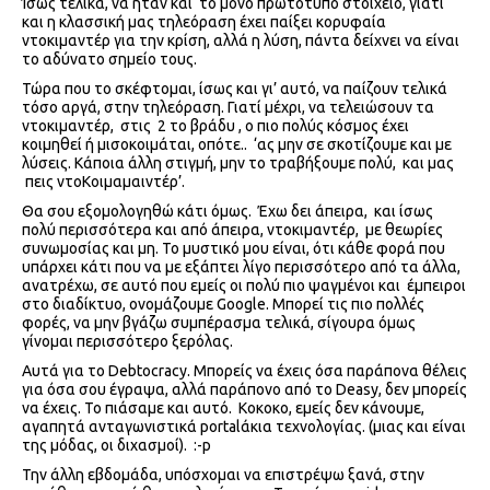
Ίσως τελικά, να ήταν και
το μόνο πρωτότυπο στοιχείο, γιατί
και η κλασσική μας τηλεόραση έχει παίξει κορυφαία
ντοκιμαντέρ για την κρίση, αλλά η λύση, πάντα δείχνει να είναι
το αδύνατο σημείο τους.
Τώρα που το σκέφτομαι, ίσως και γι’ αυτό, να παίζουν τελικά
τόσο αργά, στην τηλεόραση. Γιατί μέχρι, να τελειώσουν τα
ντοκιμαντέρ,
στις
2 το βράδυ , ο πιο πολύς κόσμος έχει
κοιμηθεί ή μισοκοιμάται, οπότε..
‘ας μην σε σκοτίζουμε και με
λύσεις. Κάποια άλλη στιγμή, μην το τραβήξουμε πολύ,
και μας
πεις ντοΚοιμαμαιντέρ’.
Θα σου εξομολογηθώ κάτι όμως.
Έχω δει άπειρα,
και ίσως
πολύ περισσότερα και από άπειρα, ντοκιμαντέρ,
με θεωρίες
συνωμοσίας και μη. Το μυστικό μου είναι, ότι κάθε φορά που
υπάρχει κάτι που να με εξάπτει λίγο περισσότερο από τα άλλα,
ανατρέχω, σε αυτό που εμείς οι πολύ πιο ψαγμένοι και
έμπειροι
στο διαδίκτυο, ονομάζουμε
Google
. Μπορεί τις πιο πολλές
φορές, να μην βγάζω συμπέρασμα τελικά, σίγουρα όμως
γίνομαι περισσότερο ξερόλας.
Αυτά για το
Debtocracy
. Μπορείς να έχεις όσα παράπονα θέλεις
για όσα σου έγραψα, αλλά παράπονο από το
Deasy
, δεν μπορείς
να έχεις. Το πιάσαμε και αυτό.
Κοκοκο, εμείς δεν κάνουμε,
αγαπητά ανταγωνιστικά
portal
άκια τεχνολογίας. (μιας και είναι
της μόδας, οι διχασμοί).
:-p
Την άλλη εβδομάδα, υπόσχομαι να επιστρέψω ξανά, στην