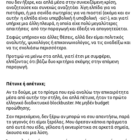
που δεν ήξερε, και απλά μέσα στην συνεχιζόμενη κρίση,
αναζητούσε και συνεχώς αναζητάει
λίγη ελπίδα για να
πιστέψει, ή μια σανίδα σωτηρίας για να πιαστεί (ακόμα και αν
αυτήν
η ελπίδα είναι υπερβολική ή υποβολική
-sic!-), και γιατί
υπήρχε μια άλλη πλευρά, η οποία είχε πολύ μεγαλύτερες
απαιτήσεις
από την παραγωγή και έδειξε να απογοητεύεται.
Σαφώς υπήρχαν και άλλες θέσεις, αλλά δεν είμαι πολιτικός
αναλυτής, ψυχολόγος ή επικοινωνιολόγος, να τις αναδείξω και
να τις σχολιάσω περισσότερο.
Προτιμώ να μείνω στα απλά, γιατί έτσι με συμφέρει,
ελπίζοντας ότι βάζω δυο κριτήρια σκέψης στην επόμενη
παραγωγή.
Πέτυχε ή απέτυχε;
Αν το δούμε, με το πρίσμα που εγώ αναλύω την επικαιρότητα
μέσα από αυτήν την στήλη, όχι απλά πέτυχε, ήταν το πρώτο
ελληνικό διαδικτυακό
blockbuster
. Με μηδέν
budget
προώθησης.
Σαν περιεχόμενο, δεν ξέρω αν μπορώ να σου απαντήσω, παρά
το γεγονός ότι είμαι ξερόλας. Μου άρεσαν κάποια πράγματα
από αυτά που είδα, γέλασα ή εκνευρίστικα σε αρκετά σημεία,
άκουσα και μια λύση.