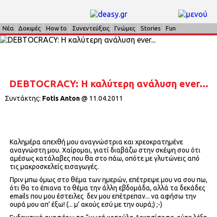
Νέα
Δοκιμές
How to
Συνεντεύξεις
Γνώμες
Stories
Fun
DEBTOCRACY: Η καλύτερη ανάλυση ever...
Συντάκτης:
Fotis Anton
@
11.04.2011
Καλημέρα απεχθή μου αναγνώστρια και χρεοκρατημένε
αναγνώστη μου. Χαίρομαι, γιατί διαβάζω στην σκέψη σου ότι
αμέσως κατάλαβες που θα στο πάω, οπότε με γλυτώνεις από
τις μακροσκελείς εισαγωγές.
Πριν μπω όμως στο θέμα των ημερών, επέτρεψε μου να σου πω,
ότι θα το έπιανα το θέμα την άλλη εβδομάδα, αλλά τα δεκάδες
emails
που μου έστειλες
δεν μου επέτρεπαν... να αφήσω την
ουρά μου απ’ έξω! (... μ’ ακούς εσύ με την ουρά;) ;-)