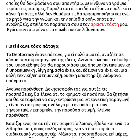
οποίες θα δοκιμάσω να σου απαντήσω, με κίνδυνο να γράψω
τεράστιες παπάρες. Παρόλα αυτά, επειδή το έξυπνο πουλί, κάτι
κάνει ή πιάνει, αλλά δεν θυμάμαι τι, θα χρησιμοποιήσω και εγώ
το ρητό «για την γνώμη και την οπίσθια οπή», οπότε αν
ενοχληθείς, στείλε τα παράπονα σου στον
αρχισυντάκτη
μου.
Εγώ απαντάω μόνο στα
emails
που με λιβανίσουν.
Γιατί έκανε τόσο πάταγο;
Το
Debtocracy
έκανε πάταγο, γιατί πολύ σωστά, αναζήτησε
κόσμο σαν συμπαραγωγό της ιδέας. Ανέλυσε πλήρως το
budget
του, υποσχέθηκε ότι θα παρουσιάσει μια άποψη (αντικειμενική
ή υποκειμενική , λίγη σημασία έχει), και έδειχνε να
έχει και μια
καλή τεχνική/επιστημονική/μουσική υποστήριξη. Διάφανα
πράγματα.
Ανοίγω παρένθεση. Δοκησισοφώντας για αυτές τις
προσπάθειες, θα έλεγα ότι το χρηματικό ποσό που θα ζητήσει
και θα καταφέρει να συγκεντρώσει μια ιντερνετική παραγωγή
,
είναι αντιστρόφως ανάλογο με την ποιότητα των
τηλεοπτικών εκπομπών, την παρούσα στιγμή. Κλείνω
παρένθεση.
Βασιζόμενος σε αυτήν την σοφιστία λοιπόν, έβαλα και εγώ
το
λιθαράκι μου, όπως πολύς κόσμος,
για να δω το πρώτο
διαδικτυακό ντοκιμαντέρ. Μάλιστα,
προσπαθούσα επί μέρες,