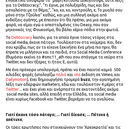
Ενδεικτικά αναφέρω τα “μωρή κοτούλα Δοκησίσοφε, ούτε λέξη
για το
Debtocracy
;”, “τι έγινε, ρε πολυξερίδη, πως και δεν
ασχολείσαι με το θέμα;”, “κο, κο, κο, χοντρούλη, ε; Το μυαλό σου
μόνο στην Τζούλια” καθώς, και μια συλλογή ακόμα από
ενδείξεις αγάπης, με έπεισαν ότι θα πρέπει, για μια ακόμα
φορά, να είμαι εγώ ο απεσταλμένος του
Deasy
, που σαν
μηχανικός της Φουκοσίμα, θα βάλει χέρια-πόδια στην φωτιά.
Το
Debtocracy
λοιπόν, για το οποίο έγινε τόσος ντόρος στα
social
media
, έκανε πάταγο. Τουλάχιστον στα νούμερα. Και, δεν
σου κρύβω, πως αν το είχανε ξεκινήσει ένα μήνα πιο πριν, θα
έπρεπε να μιλήσουν και τα παιδιά, στο
Social
Media
Conference
(θυμάσαι εκείνο το #
smc
11_
ath
που σου σπάγαμε τα νεύρα στο
Twitter
, και δεν ήξερες τι ήταν; Ε, αυτό).
Με ένα πρόχειρο υπολογισμό, πρέπει να έχει παιχτεί καμιά
500
χιλιάδες φορές (υπολογίζω
παλιά
και
νέα
έκδοση σε
Vimeo
, και
Dailymotion
), έχει δημιουργήσει τρομερό
buzz
, την αγαπημένη
λέξη των αδερφών
marketers
, εδώ και τουλάχιστον 4 μέρες στο
Twitter
... και έχει γίνει και ανάρπαστο σε εκατοντάδες ακόμα
social
media
sites
, αλλά επειδή στην Ελλάδα, τα
social
media
είναι κυρίως
Facebook
και
Twitter
, βαριέμαι να τα αναλύσω.
Γιατί έκανε τόσο πάταγο; ... Γιατί δίχασε; ... Πέτυχε ή
απέτυχε
;
Οι τρεις ερωτήσεις που στοιχειώνουν την ‘Χρεοκρατία’ και τις