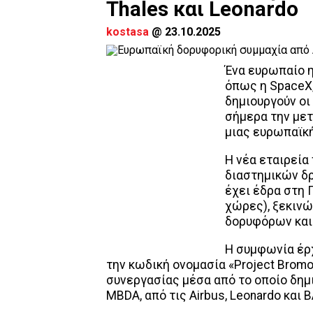
Thales και Leonardo
kostasa
@
23.10.2025
Ένα ευρωπαίο η
όπως η SpaceX,
δημιουργούν οι 
σήμερα την μετ
μιας ευρωπαϊκή
Η νέα εταιρεία
διαστημικών δ
έχει έδρα στη 
χώρες), ξεκινώ
δορυφόρων και
Η συμφωνία έρ
την κωδική ονομασία «Project Bromo
συνεργασίας μέσα από το οποίο δημ
MBDA, από τις Airbus, Leonardo και 