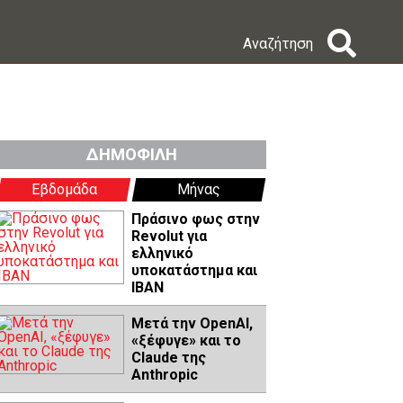
Αναζήτηση
ΔΗΜΟΦΙΛΗ
Εβδομάδα
Μήνας
Πράσινο φως στην
Revolut για
ελληνικό
υποκατάστημα και
IBAN
Μετά την OpenAI,
«ξέφυγε» και το
Claude της
Anthropic