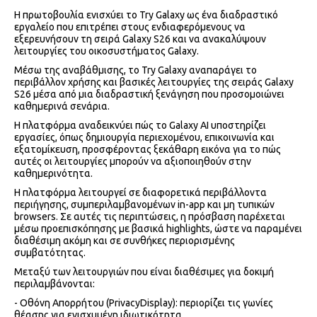
Η πρωτοβουλία ενισχύει το Try Galaxy ως ένα διαδραστικό
εργαλείο που επιτρέπει στους ενδιαφερόμενους να
εξερευνήσουν τη σειρά Galaxy S26 και να ανακαλύψουν
λειτουργίες του οικοσυστήματος Galaxy.
Μέσω της αναβάθμισης, το Try Galaxy αναπαράγει το
περιβάλλον χρήσης και βασικές λειτουργίες της σειράς Galaxy
S26 μέσα από μια διαδραστική ξενάγηση που προσομοιώνει
καθημερινά σενάρια.
Η πλατφόρμα αναδεικνύει πώς το Galaxy AI υποστηρίζει
εργασίες, όπως δημιουργία περιεχομένου, επικοινωνία και
εξατομίκευση, προσφέροντας ξεκάθαρη εικόνα για το πώς
αυτές οι λειτουργίες μπορούν να αξιοποιηθούν στην
καθημερινότητα.
Η πλατφόρμα λειτουργεί σε διαφορετικά περιβάλλοντα
περιήγησης, συμπεριλαμβανομένων in-app και μη τυπικών
browsers. Σε αυτές τις περιπτώσεις, η πρόσβαση παρέχεται
μέσω προεπισκόπησης με βασικά highlights, ώστε να παραμένει
διαθέσιμη ακόμη και σε συνθήκες περιορισμένης
συμβατότητας.
Μεταξύ των λειτουργιών που είναι διαθέσιμες για δοκιμή
περιλαμβάνονται:
- Οθόνη Απορρήτου (PrivacyDisplay): περιορίζει τις γωνίες
θέασης για ενισχυμένη ιδιωτικότητα