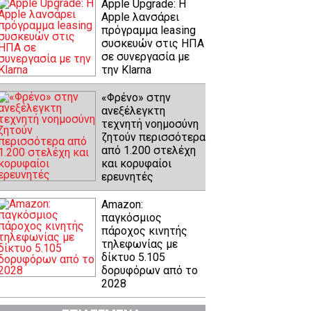
Apple Upgrade: Η
Apple λανσάρει
πρόγραμμα leasing
συσκευών στις ΗΠΑ
σε συνεργασία με
την Klarna
«Φρένο» στην
ανεξέλεγκτη
τεχνητή νοημοσύνη
ζητούν περισσότερα
από 1.200 στελέχη
και κορυφαίοι
ερευνητές
Amazon:
παγκόσμιος
πάροχος κινητής
τηλεφωνίας με
δίκτυο 5.105
δορυφόρων από το
2028