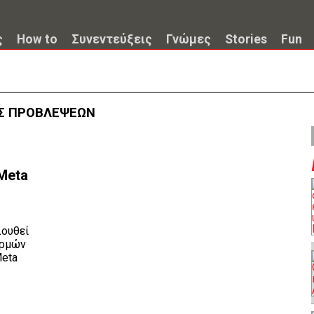
ς
How to
Συνεντεύξεις
Γνώμες
Stories
Fun
Σ ΠΡΟΒΛΕΨΕΩΝ
 Meta
λουθεί
ορμών
Meta