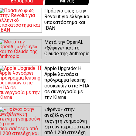
Εβδομάδα
Μήνας
Πράσινο φως στην
Revolut για ελληνικό
υποκατάστημα και
IBAN
Μετά την OpenAI,
«ξέφυγε» και το
Claude της Anthropic
Apple Upgrade: Η
Apple λανσάρει
πρόγραμμα leasing
συσκευών στις ΗΠΑ
σε συνεργασία με
την Klarna
«Φρένο» στην
ανεξέλεγκτη
τεχνητή νοημοσύνη
ζητούν περισσότερα
από 1.200 στελέχη