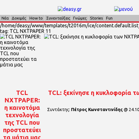
Νέα
Δοκιμές
How to
Συνεντεύξεις
Γνώμες
Stories
Fun
/home/deasy/www/templates/t2016m/ice/content.default.list_
tag: TCL NXTPAPER 11
TCL
TCL: ξεκίνησε η κυκλοφορία 
NXTPAPER:
η καινοτόμα
Συντάκτης:
Πέτρος Κωνσταντινίδης
@
24.1
τεχνολογία
της TCL που
προστατεύει
τα μάτια μας