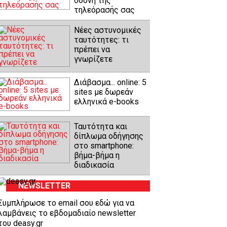
οθόνη της
τηλεόρασής σας
Νέες αστυνομικές
ταυτότητες: τι
πρέπει να
γνωρίζετε
Διάβασμα... online: 5
sites με δωρεάν
ελληνικά e-books
Ταυτότητα και
δίπλωμα οδήγησης
στο smartphone:
βήμα-βήμα η
διαδικασία
NEWSLETTER
Συμπλήρωσε το email σου εδώ για να
λαμβάνεις το εβδομαδιαίο newsletter
του deasy.gr