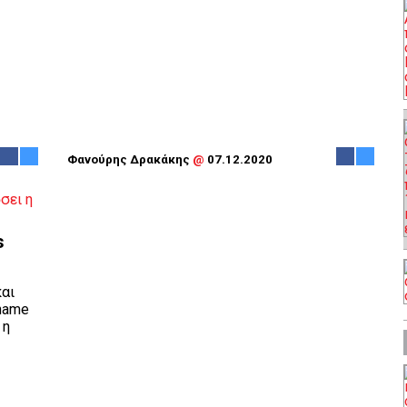
Φανούρης Δρακάκης
@
07.12.2020
s
αι
name
 η