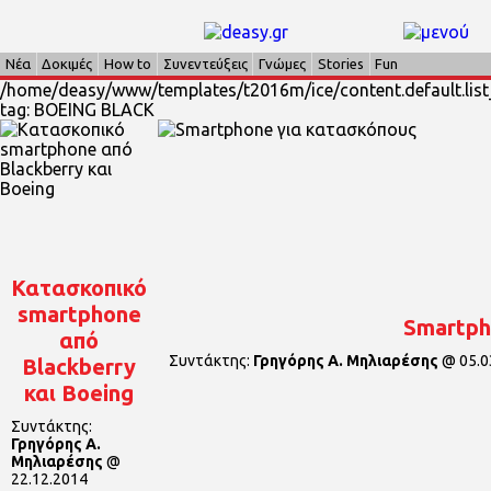
Νέα
Δοκιμές
How to
Συνεντεύξεις
Γνώμες
Stories
Fun
/home/deasy/www/templates/t2016m/ice/content.default.list_
tag: BOEING BLACK
Κατασκοπικό
smartphone
Smartph
από
Συντάκτης:
Γρηγόρης Α. Μηλιαρέσης
@
05.0
Blackberry
και Boeing
Συντάκτης:
Γρηγόρης Α.
Μηλιαρέσης
@
22.12.2014