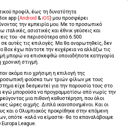
τικού προφίλ, έως τη δυνατότητα
ox app (
Android
&
iOS
) μου προσφέρει
ύνοντας την εμπειρία μου. Με το προσωπικό
ω ιταλικές, ασιατικές και έθνικ γεύσεις και
εις του -σε περισσότερα από 6.500
ε αυτές τις επιλογές. Μα θα αναρωτηθείς, δεν
 στο Box έχω πάντοτε την ευχέρεια να αλλάξω τις
ιγμή μπορώ να επισκεφθώ οποιαδήποτε κατηγορία
 χρονική στιγμή.
ταν ακόμα πιο χρήσιμη η επιλογή της
προσωπική φούσκα των τριών φίλων με τους
στημα είχε δεσμευτεί για την παρουσία τους στο
και εγώ μπορούσα να προγραμματίσω από νωρίς την
φεύγοντας μια πιθανή καθυστέρηση, που όλοι
ιες ώρες αιχμής. Διπλά ικανοποιημένοι. Και οι
υς και ο Ολυμπιακός προκρίθηκε στην επόμενη
, οπότε -καλά να είμαστε- θα το επαναλάβουμε
 Europa League.