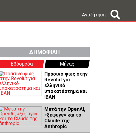
Αναζήτηση
ΔΗΜΟΦΙΛΗ
Εβδομάδα
Μήνας
Πράσινο φως στην
Revolut για
ελληνικό
υποκατάστημα και
IBAN
Μετά την OpenAI,
«ξέφυγε» και το
Claude της
Anthropic