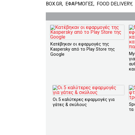
BOX.GR
,
ΕΦΑΡΜΟΓΕΣ
,
FOOD DELIVERY
,
Κατέβηκαν οι εφαρμογές της
Kaspersky από το Play Store της
My
Google
γι
αυ
κα
Οι 5 καλύτερες εφαρμογές για
Sp
γάτες & σκύλους
τα