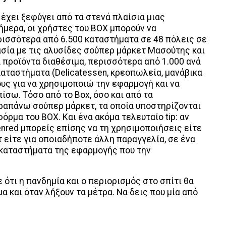
έχει ξεφύγει από τα στενά πλαίσια μιας
μερα, οι χρήστες του BOX μπορούν να
ισσότερα από 6.500 καταστήματα σε 48 πόλεις σε
ασία με τις αλυσίδες σούπερ μάρκετ Μασούτης και
 προϊόντα διαθέσιμα, περισσότερα από 1.000 ανά
καταστήματα (Delicatessen, κρεοπωλεία, μανάβικα
ους για να χρησιμοποιώ
την εφαρμογή και να
σω. Τόσο από το Box, όσο και από τα
απάνω σούπερ μάρκετ, τα οποία υποστηρίζονται
όρμα του ΒΟΧ. Και ένα ακόμα τελευταίο tip: αν
denred μπορείς επίσης να τη χρησιμοποιήσεις είτε
 είτε για οποιαδήποτε άλλη παραγγελία, σε ένα
 καταστήματα της εφαρμογής που την
ε ότι η πανδημία και ο περιορισμός στο σπίτι θα
α και όταν λήξουν τα μέτρα. Να δεις που μία από