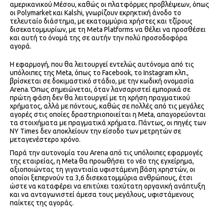
αμερικανικού Μέσου, καθώς οι πλατφόρμες προβλέψεων, όπως
οι Polymarket και Kalshi, γνωρίζουν εκρηκτική άνοδο το
τελευταίο διάστημα, με εκατομμύρια χρήστες και τζίρους
δισεκατομμυρίων, με τη Meta Platforms να θέλει να προσθέσει
και αυτή το όνομά της σε αυτήν την πολύ προσοδοφόρα
αγορά.
Η εφαρμογή, που θα λειτουργεί εντελώς αυτόνομα από τις
υπόλοιπες της Meta, όπως το Facebook, το Instagram κλπ.,
βρίσκεται σε δοκιμαστικό στάδιο, με την κωδική ονομασία
Arena. Όπως σημειώνεται, όταν λανσαριστεί εμπορικά σε
πρώτη φάση δεν θα λειτουργεί με τη χρήση πραγματικού
χρήματος, αλλά με πόντους, καθώς σε πολλές από τις μεγάλες
αγορές στις οποίες δραστηριοποιείται η Meta, απαγορεύονται
τα στοιχήματα με πραγματικά χρήματα. Πάντως, οι πηγές των
NY Times δεν αποκλείουν την είσοδο των μετρητών σε
μεταγενέστερο χρόνο.
Παρά την αυτονομία του Arena από τις υπόλοιπες εφαρμογές
της εταιρείας, η Meta θα προωθήσει το νέο της εγχείρημα,
αξιοποιώντας τη γιγαντιαία υφιστάμενη βάση χρηστών, οι
οποίοι ξεπερνούν τα 3,6 δισεκατομμύρια ανθρώπους, έτσι
ώστε να καταφέρει να επιτύχει ταχύτατη οργανική ανάπτυξη
και να ανταγωνιστεί άμεσα τους μεγάλους, υφιστάμενους
παίκτες της αγοράς.