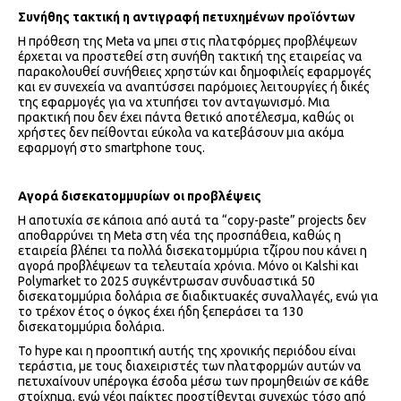
Συνήθης τακτική η αντιγραφή πετυχημένων προϊόντων
Η πρόθεση της Meta να μπει στις πλατφόρμες προβλέψεων
έρχεται να προστεθεί στη συνήθη τακτική της εταιρείας να
παρακολουθεί συνήθειες χρηστών και δημοφιλείς εφαρμογές
και εν συνεχεία να αναπτύσσει παρόμοιες λειτουργίες ή δικές
της εφαρμογές για να χτυπήσει τον ανταγωνισμό. Μια
πρακτική που δεν έχει πάντα θετικό αποτέλεσμα, καθώς οι
χρήστες δεν πείθονται εύκολα να κατεβάσουν μια ακόμα
εφαρμογή στο smartphone τους.
Αγορά δισεκατομμυρίων οι προβλέψεις
Η αποτυχία σε κάποια από αυτά τα “copy-paste” projects δεν
αποθαρρύνει τη Meta στη νέα της προσπάθεια, καθώς η
εταιρεία βλέπει τα πολλά δισεκατομμύρια τζίρου που κάνει η
αγορά προβλέψεων τα τελευταία χρόνια. Μόνο οι Kalshi και
Polymarket το 2025 συγκέντρωσαν συνδυαστικά 50
δισεκατομμύρια δολάρια σε διαδικτυακές συναλλαγές, ενώ για
το τρέχον έτος ο όγκος έχει ήδη ξεπεράσει τα 130
δισεκατομμύρια δολάρια.
Το hype και η προοπτική αυτής της χρονικής περιόδου είναι
τεράστια, με τους διαχειριστές των πλατφορμών αυτών να
πετυχαίνουν υπέρογκα έσοδα μέσω των προμηθειών σε κάθε
στοίχημα, ενώ νέοι παίκτες προστίθενται συνεχώς τόσο από