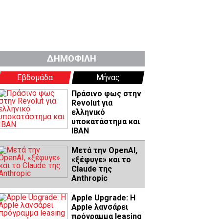
ΔΗΜΟΦΙΛΗ
Εβδομάδα
Μήνας
Πράσινο φως στην
Revolut για
ελληνικό
υποκατάστημα και
IBAN
Μετά την OpenAI,
«ξέφυγε» και το
Claude της
Anthropic
Apple Upgrade: Η
Apple λανσάρει
πρόγραμμα leasing