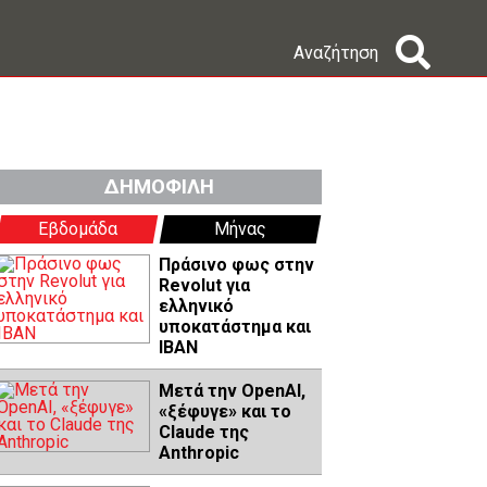
Αναζήτηση
ΔΗΜΟΦΙΛΗ
Εβδομάδα
Μήνας
Πράσινο φως στην
Revolut για
ελληνικό
υποκατάστημα και
IBAN
Μετά την OpenAI,
«ξέφυγε» και το
Claude της
Anthropic