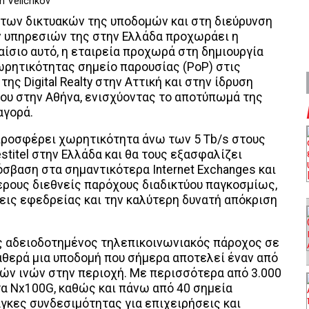
n Velichkov
των δικτυακών της υποδομών και στη διεύρυνση
ν υπηρεσιών της στην Ελλάδα προχωράει η
λαίσιο αυτό, η εταιρεία προχωρά στη δημιουργία
ρητικότητας σημείο παρουσίας (PoP) στις
ης Digital Realty στην Αττική και στην ίδρυση
ου στην Αθήνα, ενισχύοντας το αποτύπωμά της
αγορά.
προσφέρει χωρητικότητα άνω των 5 Tb/s στους
stitel στην Ελλάδα και θα τους εξασφαλίζει
σβαση στα σημαντικότερα Internet Exchanges και
ρους διεθνείς παρόχους διαδικτύου παγκοσμίως,
εις εφεδρείας και την καλύτερη δυνατή απόκριση
 ως αδειοδοτημένος τηλεπικοινωνιακός πάροχος σε
ταθερά μια υποδομή που σήμερα αποτελεί έναν από
κών ινών στην περιοχή. Με περισσότερα από 3.000
τα Nx100G, καθώς και πάνω από 40 σημεία
άγκες συνδεσιμότητας για επιχειρήσεις και