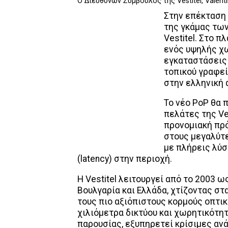
O Διευθύνων Σύμβουλος της Vestitel, Valenti
Στην επέκταση 
της γκάμας τω
Vestitel. Στο π
ενός υψηλής χω
εγκαταστάσεις τ
τοπικού γραφεί
στην ελληνική 
Το νέο PoP θα 
πελάτες της Ve
προνομιακή πρό
στους μεγαλύτε
με πλήρεις λύσ
(latency) στην περιοχή.
Η Vestitel λειτουργεί από το 2003
Βουλγαρία και Ελλάδα, χτίζοντας σ
τους πιο αξιόπιστους κορμούς οπτι
χιλιόμετρα δικτύου και χωρητικότη
παρουσίας, εξυπηρετεί κρίσιμες αν