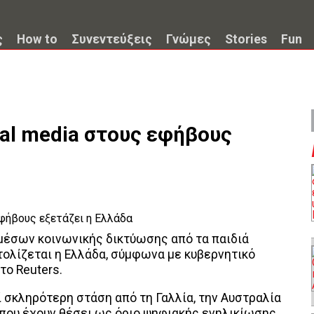
ς
How to
Συνεντεύξεις
Γνώμες
Stories
Fun
al media στους εφήβους
μέσων κοινωνικής δικτύωσης από τα παιδιά
ολίζεται η Ελλάδα, σύμφωνα με κυβερνητικό
το Reuters.
ί σκληρότερη στάση από τη Γαλλία, την Αυστραλία
α που έχουν θέσει ως όριο ψηφιακής ενηλικίωσης