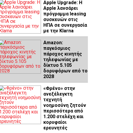
Apple Upgrade: Η
Apple λανσάρει
πρόγραμμα leasing
συσκευών στις
ΗΠΑ σε συνεργασία
με την Klarna
Amazon:
παγκόσμιος
πάροχος κινητής
τηλεφωνίας με
δίκτυο 5.105
δορυφόρων από το
2028
«Φρένο» στην
ανεξέλεγκτη
τεχνητή
νοημοσύνη ζητούν
περισσότερα από
1.200 στελέχη και
κορυφαίοι
ερευνητές