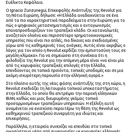
Ευέλικτα Κεφάλαια.
Ο Ignacio Zunzunegui, Επικεφαλής Ανάπτυξης της Revolut για
τη Νότια Ευρώπη, δήλωσε: «Η Ελλάδα αναδεικνύεται σε ένα
από τα πιο χαρακτηριστικά παραδείγματα στην Ευρώπη για το
πώς ο ψηφιακός μετασχηματισμός και ο ανταγωνισμός
επαναπροσδιορίζουν τον τραπεζικό κλάδο. Οι καταναλωτές
αναζητούν ολοένα και περισσότερο χρηματοοικονομικές
υπηρεσίες που είναι πιο απλές, πιο δίκαιες και σχεδιασμένες
γύρω από τις καθημερινές τους ανάγκες. Αυτός είναι ακριβώς ο
λόγος για τον οποίο η Revolut κερδίζει την εμπιστοσύνη τους σε
μεγάλη κλίμακα». Για να σημειώσει στη συνέχεια ότι η
φιλοδοξία της Revolut για την επόμενη μέρα είναι «να είναι μία
από τις κορυφαίες τραπεζικές επιλογές στην Ελλάδα,
επενδύοντας σε τοπικά προϊόντα, τοπικές υποδομές και σε μια
ακόμη ισχυρότερη παρουσία στην ελληνική αγορά.»
Στο πλαίσιο αυτής της νέας φάσης ανάπτυξής της στη χώρα, η
Revolut σχεδιάζει τη λειτουργία τοπικού υποκαταστήματος
στην Ελλάδα, το οποίο θα επιτρέψει την παροχή ελληνικών
IBAN, καθώς και μιας διευρυμένης γκάμας τοπικά
προσαρμοσμένων τραπεζικών υπηρεσιών. Η εξέλιξη αυτή
αναμένεται να ενισχύσει περαιτέρω τη θέση της Revolut ως
καθημερινού τραπεζικού συνεργάτη για ιδιώτες και
επιχειρήσεις.
Παράλληλα, η εταιρεία συνεχίζει να επενδύει στο τοπικό
οικοσύστημα μέσα από συνεργασίες με κορυφαίες ελληνικές