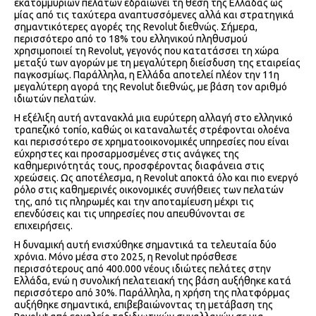
εκατομμυρίων πελατών εδραιώνει τη θέση της Ελλάδας ως
μίας από τις ταχύτερα αναπτυσσόμενες αλλά και στρατηγικά
σημαντικότερες αγορές της Revolut διεθνώς. Σήμερα,
περισσότερο από το 18% του ελληνικού πληθυσμού
χρησιμοποιεί τη Revolut, γεγονός που κατατάσσει τη χώρα
μεταξύ των αγορών με τη μεγαλύτερη διείσδυση της εταιρείας
παγκοσμίως. Παράλληλα, η Ελλάδα αποτελεί πλέον την 11η
μεγαλύτερη αγορά της Revolut διεθνώς, με βάση τον αριθμό
ιδιωτών πελατών.
Η εξέλιξη αυτή αντανακλά μια ευρύτερη αλλαγή στο ελληνικό
τραπεζικό τοπίο, καθώς οι καταναλωτές στρέφονται ολοένα
και περισσότερο σε χρηματοοικονομικές υπηρεσίες που είναι
εύχρηστες και προσαρμοσμένες στις ανάγκες της
καθημερινότητάς τους, προσφέροντας διαφάνεια στις
χρεώσεις. Ως αποτέλεσμα, η Revolut αποκτά όλο και πιο ενεργό
ρόλο στις καθημερινές οικονομικές συνήθειες των πελατών
της, από τις πληρωμές και την αποταμίευση μέχρι τις
επενδύσεις και τις υπηρεσίες που απευθύνονται σε
επιχειρήσεις.
Η δυναμική αυτή ενισχύθηκε σημαντικά τα τελευταία δύο
χρόνια. Μόνο μέσα στο 2025, η Revolut πρόσθεσε
περισσότερους από 400.000 νέους ιδιώτες πελάτες στην
Ελλάδα, ενώ η συνολική πελατειακή της βάση αυξήθηκε κατά
περισσότερο από 30%. Παράλληλα, η χρήση της πλατφόρμας
αυξήθηκε σημαντικά, επιβεβαιώνοντας τη μετάβαση της