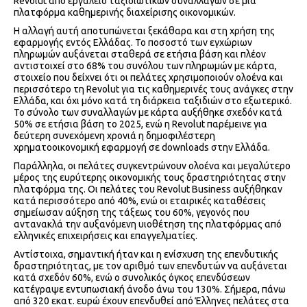
Revolut από εργαλείο ταξιδιωτικών συναλλαγών σε μια
πλατφόρμα καθημερινής διαχείρισης οικονομικών.
Η αλλαγή αυτή αποτυπώνεται ξεκάθαρα και στη χρήση της
εφαρμογής εντός Ελλάδας. Το ποσοστό των εγχώριων
πληρωμών αυξάνεται σταθερά σε ετήσια βάση και πλέον
αντιστοιχεί στο 68% του συνόλου των πληρωμών με κάρτα,
στοιχείο που δείχνει ότι οι πελάτες χρησιμοποιούν ολοένα και
περισσότερο τη Revolut για τις καθημερινές τους ανάγκες στην
Ελλάδα, και όχι μόνο κατά τη διάρκεια ταξιδιών στο εξωτερικό.
Το σύνολο των συναλλαγών με κάρτα αυξήθηκε σχεδόν κατά
50% σε ετήσια βάση το 2025, ενώ η Revolut παρέμεινε για
δεύτερη συνεχόμενη χρονιά η δημοφιλέστερη
χρηματοοικονομική εφαρμογή σε downloads στην Ελλάδα.
Παράλληλα, οι πελάτες συγκεντρώνουν ολοένα και μεγαλύτερο
μέρος της ευρύτερης οικονομικής τους δραστηριότητας στην
πλατφόρμα της. Οι πελάτες του Revolut Business αυξήθηκαν
κατά περισσότερο από 40%, ενώ οι εταιρικές καταθέσεις
σημείωσαν αύξηση της τάξεως του 60%, γεγονός που
αντανακλά την αυξανόμενη υιοθέτηση της πλατφόρμας από
ελληνικές επιχειρήσεις και επαγγελματίες.
Αντίστοιχα, σημαντική ήταν και η ενίσχυση της επενδυτικής
δραστηριότητας, με τον αριθμό των επενδυτών να αυξάνεται
κατά σχεδόν 60%, ενώ ο συνολικός όγκος επενδύσεων
κατέγραψε εντυπωσιακή άνοδο άνω του 130%. Σήμερα, πάνω
από 320 εκατ. ευρώ έχουν επενδυθεί από Έλληνες πελάτες στα