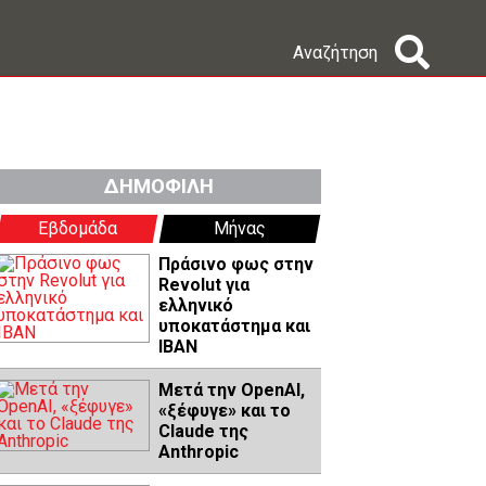
Αναζήτηση
ΔΗΜΟΦΙΛΗ
Εβδομάδα
Μήνας
Πράσινο φως στην
Revolut για
ελληνικό
υποκατάστημα και
IBAN
Μετά την OpenAI,
«ξέφυγε» και το
Claude της
Anthropic