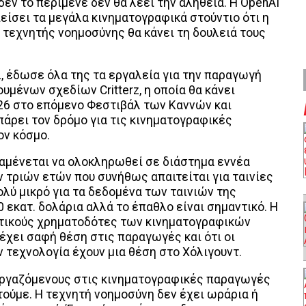
δεν το περίμενε δεν θα λέει την αλήθεια. Η OpenAI
είσει τα μεγάλα κινηματογραφικά στούντιο ότι η
 τεχνητής νοημοσύνης θα κάνει τη δουλειά τους
ει, έδωσε όλα της τα εργαλεία για την παραγωγή
ουμένων σχεδίων Critterz, η οποία θα κάνει
26 στο επόμενο Φεστιβάλ των Καννών και
άρει τον δρόμο για τις κινηματογραφικές
ον κόσμο.
αμένεται να ολοκληρωθεί σε διάστημα εννέα
ν τριών ετών που συνήθως απαιτείται για ταινίες
πολύ μικρό για τα δεδομένα των ταινιών της
 εκατ. δολάρια αλλά το έπαθλο είναι σημαντικό. Η
ακτικούς χρηματοδότες των κινηματογραφικών
έχει σαφή θέση στις παραγωγές και ότι οι
 τεχνολογία έχουν μια θέση στο Χόλιγουντ.
 εργαζόμενους στις κινηματογραφικές παραγωγές
τούμε. Η τεχνητή νοημοσύνη δεν έχει ωράρια ή