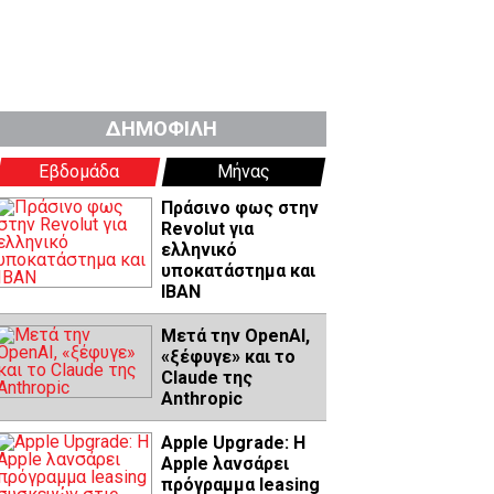
ΔΗΜΟΦΙΛΗ
Εβδομάδα
Μήνας
Πράσινο φως στην
Revolut για
ελληνικό
υποκατάστημα και
IBAN
Μετά την OpenAI,
«ξέφυγε» και το
Claude της
Anthropic
Apple Upgrade: Η
Apple λανσάρει
πρόγραμμα leasing