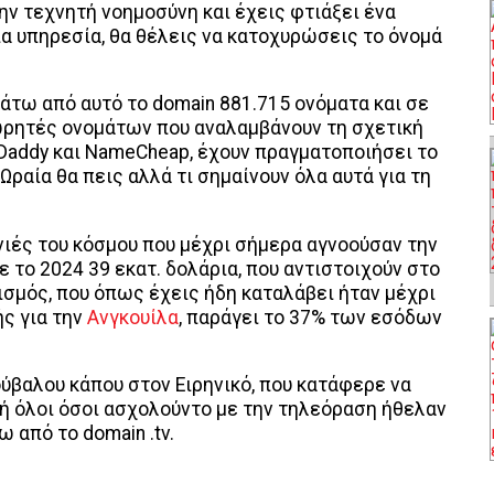
ην τεχνητή νοημοσύνη και έχεις φτιάξει ένα
ία υπηρεσία, θα θέλεις να κατοχυρώσεις το όνομά
άτω από αυτό το domain 881.715 ονόματα και σε
ωρητές ονομάτων που αναλαμβάνουν τη σχετική
oDaddy και NameCheap, έχουν πραγματοποιήσει το
αία θα πεις αλλά τι σημαίνουν όλα αυτά για τη
νιές του κόσμου που μέχρι σήμερα αγνοούσαν την
ε το 2024 39 εκατ. δολάρια, που αντιστοιχούν στο
σμός, που όπως έχεις ήδη καταλάβει ήταν μέχρι
ς για την
Ανγκουίλα
, παράγει το 37% των εσόδων
ούβαλου κάπου στον Ειρηνικό, που κατάφερε να
δή όλοι όσοι ασχολούντο με την τηλεόραση ήθελαν
 από το domain .tv.