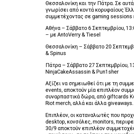
Θεσσαλονίκη και την Πάτρα. Σε αυτά,
γνωρίσει από κοντά κορυφαίους Έλλην
συμμετέχοντας σε gaming sessions 
Αθήνα – Σάββατο 6 Σεπτεμβρίου, 13
– με AntoVerry & Tiesel
Θεσσαλονίκη – Σάββατο 20 Σεπτεμβρ
& Spinus
Πάτρα – Σάββατο 27 Σεπτεμβρίου, 1
NinjaCakeAssassin & Pun1sher
Αξίζει να σημειωθεί ότι με τη συμ
events, αποκτούν μία επιπλέον συμμ
συναρπαστικά δώρα, από giftcards K
Riot merch, αλλά και άλλα giveaways.
Επιπλέον, οι καταναλωτές που προχ
desktop, κονσόλες, monitors, περιφε
30/9 αποκτούν επιπλέον συμμετοχές