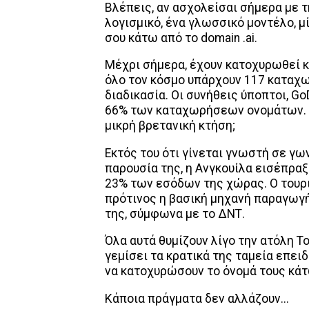
Βλέπεις, αν ασχολείσαι σήμερα με τ
λογισμικό, ένα γλωσσικό μοντέλο, μ
σου κάτω από το domain .ai.
Μέχρι σήμερα, έχουν κατοχυρωθεί κ
όλο τον κόσμο υπάρχουν 117 καταχ
διαδικασία. Οι συνήθεις ύποπτοι, G
66% των καταχωρήσεων ονομάτων. Ωρ
μικρή βρετανική κτήση;
Εκτός του ότι γίνεται γνωστή σε γω
παρουσία της, η Ανγκουίλα εισέπραξ
23% των εσόδων της χώρας. Ο τουρι
πρότινος η βασική μηχανή παραγωγή
της, σύμφωνα με το ΔΝΤ.
Όλα αυτά θυμίζουν λίγο την ατόλη Τ
γεμίσει τα κρατικά της ταμεία επει
να κατοχυρώσουν το όνομά τους κάτω
Κάποια πράγματα δεν αλλάζουν...