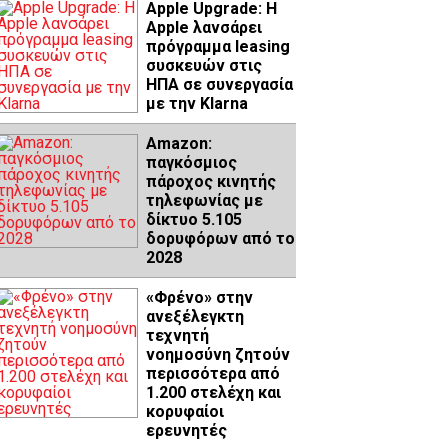
Apple Upgrade: Η
Apple λανσάρει
πρόγραμμα leasing
συσκευών στις
ΗΠΑ σε συνεργασία
με την Klarna
Amazon:
παγκόσμιος
πάροχος κινητής
τηλεφωνίας με
δίκτυο 5.105
δορυφόρων από το
2028
«Φρένο» στην
ανεξέλεγκτη
τεχνητή
νοημοσύνη ζητούν
περισσότερα από
1.200 στελέχη και
κορυφαίοι
ερευνητές