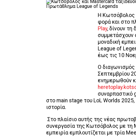
Η Κωτσόβολος 
φορά και στο π
Play
, δίνουν τη
συμμετάσχουν σ
μοναδική εμπειρ
League of Lege
έως τις 10 Νοε
Ο διαγωνισμός 
Σεπτεμβρίου 20
ενημερωθούν κ
heretoplay.kots
συναρπαστικό g
στο main stage του LoL Worlds 2025,
ιστορία.
Στο πλαίσιο αυτής της νέας πρωτοβ
συνεργασία της Κωτσόβολος με τη Ma
εμπειρία εμπλουτίζεται με τρία Meet 