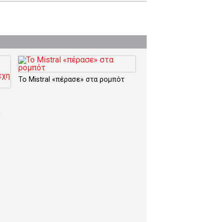
Το Mistral «πέρασε» στα ρομπότ
η