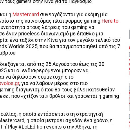
και η
Mastercard
συνεργάζονται για ακόμη μία
λαίσιο της καινοτόμας πλατφόρμας gaming
Here to
 δυνατότητα στους λάτρεις του gaming να
ε έναν priceless διαγωνισμό με έπαθλο μια
ία: ένα ταξίδι στην Κίνα για τον μεγάλο τελικό του
nds Worlds 2025, που θα πραγματοποιηθεί από τις 7
μβρίου.
διεξάγεται από τις 25 Αυγούστου έως τις 30
25 και οι ενδιαφερόμενοι μπορούν να
αι να δηλώσουν συμμετοχή στο
ovolos.gr
, για να λάβουν μέρος στο πιο
aming διαγωνισμό που θα τους βάλει κατευθείαν
 εκεί που «χτίζονται» θρύλοι και γράφεται η gaming
ουλίας, η οποία εντάσσεται στη στρατηγική
stercard, η οποία μετράει σχεδόν ένα χρόνο, η
n’ Play #LoLEdition events στην Αθήνα, τη