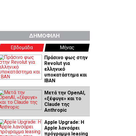
ΔΗΜΟΦΙΛΗ
Εβδομάδα
Μήνας
Πράσινο φως στην
Revolut για
ελληνικό
υποκατάστημα και
IBAN
Μετά την OpenAI,
«ξέφυγε» και το
Claude της
Anthropic
Apple Upgrade: Η
Apple λανσάρει
πρόγραμμα leasing