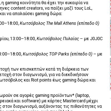
 η gaming κοινότητα θα έχει την ευκαιρία να
ες content creators, να παίξει μαζί τους LoL,
και να απολαύσει gaming δώρα:
:00–18:00,
Κωτσόβολος The Mall Athens (επίπεδο 0)
ίου, 13:00–18:00,
Κωτσόβολος Πυλαίας
– με J0J0C
3:00–18:00,
Κωτσόβολος TOP Parks (επίπεδο 0)
– με
μετοχή των επισκεπτών κατά τη διάρκεια των
ετοχή στον διαγωνισμό, για να διεκδικήσουν
ωτσόβολος και Riot points έως gaming δώρα και
ωρούν σε αγορές gaming προϊόντων* (laptop,
ρειακά και software) με κάρτες Mastercard μέχρι
 στον διαγωνισμό, αυξάνοντας τις πιθανότητες να