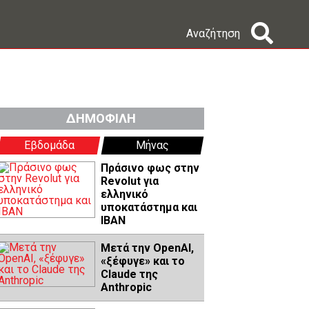
Αναζήτηση
ΔΗΜΟΦΙΛΗ
Εβδομάδα
Μήνας
Πράσινο φως στην
Revolut για
ελληνικό
υποκατάστημα και
IBAN
Μετά την OpenAI,
«ξέφυγε» και το
Claude της
Anthropic