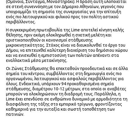
(Ομόνοια, Σύνταγμα, Μοναστηράκι). Η δράση αυτή υλοποιείται
σε στενή συνεννόηση με τον Δήμαρχο Αθηναίων, γεγονός που
υπογραμμίζει τη σημασία της συνεργασίας για την επίτευξη
ενός πιο λειτουργικού και φιλικού προς τον πολίτη αστικού
περιβάλλοντος.
Η συγκεκριμένη πρωτοβουλία της Lime αποτελεί κίνηση καλής
θέλησης, πριν ακόμη ολοκληρωθεί η σχετική μελέτη και
οριστικοποιηθούν οι κανονισμοί στάθμευσης
μικροκινητικότητας. Στόχος είναι να διευκολυνθεί το έργο του
Δήμου, να επιτευχθεί καλύτερη διαχείριση του δημόσιου χώρου
και να ενισχυθεί η εμπιστοσύνη των πολιτών απέναντι στα
εναλλακτικά μέσα μετακίνησης.
Οι Ζώνες Στάθμευσης θα επεκταθούν προοδευτικά και σε άλλα
σημεία του κέντρου, συμβάλλοντας στη δημιουργία ενός πιο
οργανωμένου, λειτουργικού και ασφαλούς περιβάλλοντος για
όλους. Ενδεικτικά, υπάρχουν 94 προκαθορισμένα σημεία
στάθμευσης, διαμέτρου 10-12 μέτρων, στα οποία οι αναβάτες
μπορούν να ολοκληρώσουν τη διαδρομή τους. Παράλληλα, η
Lime έχει επενδύσει σε ανθρώπινο δυναμικό με αρμοδιότητα τη
διασφάλιση της τάξης στο εμπορικό τρίγωνο, φροντίζοντας
καθημερινά για την ευταξία και σωστή τοποθέτηση των
πατινιών.