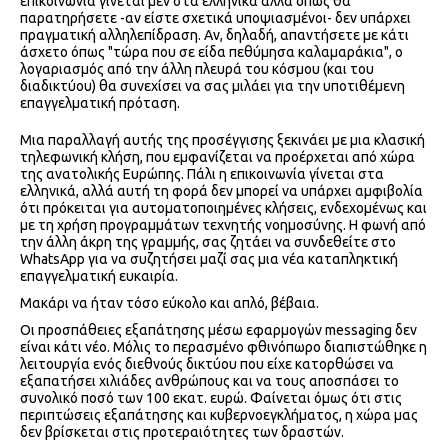
επικοινωνία γίνεται μεν στα ελληνικά αλλά όπως θα
παρατηρήσετε -αν είστε σχετικά υποψιασμένοι- δεν υπάρχει
πραγματική αλληλεπίδραση. Αν, δηλαδή, απαντήσετε με κάτι
άσχετο όπως "τώρα που σε είδα πεθύμησα καλαμαράκια", ο
λογαριασμός από την άλλη πλευρά του κόσμου (και του
διαδικτύου) θα συνεχίσει να σας μιλάει για την υποτιθέμενη
επαγγελματική πρόταση.
Μια παραλλαγή αυτής της προσέγγισης ξεκινάει με μια κλασική
τηλεφωνική κλήση, που εμφανίζεται να προέρχεται από χώρα
της ανατολικής Ευρώπης. Πάλι η επικοινωνία γίνεται στα
ελληνικά, αλλά αυτή τη φορά δεν μπορεί να υπάρχει αμφιβολία
ότι πρόκειται για αυτοματοποιημένες κλήσεις, ενδεχομένως και
με τη χρήση προγραμμάτων τεχνητής νοημοσύνης. Η φωνή από
την άλλη άκρη της γραμμής, σας ζητάει να συνδεθείτε στο
WhatsApp για να συζητήσει μαζί σας μια νέα καταπληκτική
επαγγελματική ευκαιρία.
Μακάρι να ήταν τόσο εύκολο και απλό, βέβαια.
Οι προσπάθειες εξαπάτησης μέσω εφαρμογών messaging δεν
είναι κάτι νέο. Μόλις το περασμένο φθινόπωρο διαπιστώθηκε η
λειτουργία ενός διεθνούς δικτύου που είχε κατορθώσει να
εξαπατήσει χιλιάδες ανθρώπους και να τους αποσπάσει το
συνολικό ποσό των 100 εκατ. ευρώ. Φαίνεται όμως ότι στις
περιπτώσεις εξαπάτησης και κυβερνοεγκλήματος, η χώρα μας
δεν βρίσκεται στις προτεραιότητες των δραστών.