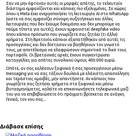
Σαν να μην έφταναν αυτές οι μορφές απάτης, το τελευταίο
διάστημα εμφανίζονται και κάποιες πιο εξελιγμένες. Σε χώρες
όπου η Meta έχει ενεργοποιήσει τη λειτουργία ΑΙ στο WhatsApp
(ώστε να σας εμφανίζει σύνοψη συζητήσεων και άλλες
λειτουργίες που δεν έχουμε δοκιμάσει και δεν μπορούμε να
πούμε τίποτα για αυτές), έχουν εμφανιστεί deepfake video
όπου κάποιο πρόσωπο που γνωρίζετε σας ζητάει (τι άλλο)
χρήματα. Στη Βρετανία κάποιοι εξαπατήθηκαν από αυτές τις
προσεγγίσεις και δεν δίστασαν να βοηθήσουν τον γνωστό
τους, με αποτέλεσμα να ελαφρώσουν σημαντικά το δικό τους
πορτοφόλι. Οι βρετανικές αρχές έχουν συγκεντρώσει
καταγγελίες για απάτες συνολικού ύψους 400.000 ευρώ.
Οπότε, αν σας καλέσουν ξαφνικά ή σας προσεγγίσουν μέσω
messaging για να σας τάξουν δουλειά με ελάχιστη απασχόληση
και τεράστιες αμοιβές, μην απαντήσετε. Αν κάποιος που
γνωρίζετε σας ζητήσει χρήματα στα ξαφνικά και μέσω
βιντεομηνύματος, καλείτε να επικοινωνήσετε τηλεφωνικά μαζί
του για να επιβεβαιώσετε ότι πράγματι βρίσκεται σε ανάγκη.
Γενικά, τον νου σας...
Διάβασε επίσης