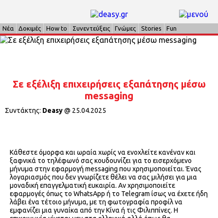
Νέα
Δοκιμές
How to
Συνεντεύξεις
Γνώμες
Stories
Fun
Σε εξέλιξη επιχειρήσεις εξαπάτησης μέσω
messaging
Συντάκτης:
Deasy
@
25.04.2025
Κάθεστε όμορφα και ωραία χωρίς να ενοχλείτε κανέναν και
ξαφνικά το τηλέφωνό σας κουδουνίζει για το εισερχόμενο
μήνυμα στην εφαρμογή messaging που χρησιμοποιείται. Ένας
λογαριασμός που δεν γνωρίζετε θέλει να σας μιλήσει για μια
μοναδική επαγγελματική ευκαιρία. Αν χρησιμοποιείτε
εφαρμογές όπως το WhatsApp ή το Telegram ίσως να έχετε ήδη
λάβει ένα τέτοιο μήνυμα, με τη φωτογραφία προφίλ να
εμφανίζει μια γυναίκα από την Κίνα ή τις Φιλιππίνες. Η