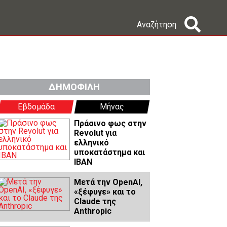
Αναζήτηση
ΔΗΜΟΦΙΛΗ
Εβδομάδα
Μήνας
Πράσινο φως στην
Revolut για
ελληνικό
υποκατάστημα και
IBAN
Μετά την OpenAI,
«ξέφυγε» και το
Claude της
Anthropic