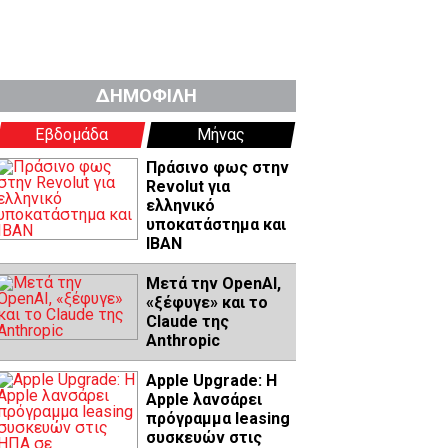
ΔΗΜΟΦΙΛΗ
Εβδομάδα
Μήνας
Πράσινο φως στην
Revolut για
ελληνικό
υποκατάστημα και
IBAN
Μετά την OpenAI,
«ξέφυγε» και το
Claude της
Anthropic
Apple Upgrade: Η
Apple λανσάρει
πρόγραμμα leasing
συσκευών στις