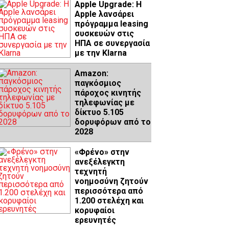
Apple Upgrade: Η
Apple λανσάρει
πρόγραμμα leasing
συσκευών στις
ΗΠΑ σε συνεργασία
με την Klarna
Amazon:
παγκόσμιος
πάροχος κινητής
τηλεφωνίας με
δίκτυο 5.105
δορυφόρων από το
2028
«Φρένο» στην
ανεξέλεγκτη
τεχνητή
νοημοσύνη ζητούν
περισσότερα από
1.200 στελέχη και
κορυφαίοι
ερευνητές