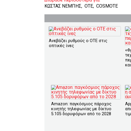
ΚΩΣΤΑΣ ΝΕΜΠΗΣ
,
OTE
,
COSMOTE
Ανεβάζει ρυθμούς ο ΟΤΕ στις
οπτικές ίνες
«Φ
τε
πε
κα
Amazon: παγκόσμιος πάροχος
App
κινητής τηλεφωνίας με δίκτυο
απ
5.105 δορυφόρων από το 2028
τι