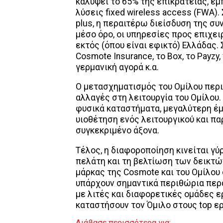
καλύψει το 65% της επικράτειας, εμ
λύσεις fixed wireless access (FWA)
plus, η περαιτέρω διείσδυση της σ
μέσο όρο, οι υπηρεσίες προς επιχειρ
εκτός (όπου είναι εφικτό) Ελλάδας.
Cosmote Insurance, το Box, το Payzy,
γερμανική αγορά κ.α.
Ο μετασχηματισμός του Ομίλου περι
αλλαγές στη λειτουργία του Ομίλο
φυσικά καταστήματα, μεγαλύτερη έ
υιοθέτηση ενός λειτουργικού και π
συγκεκριμένο άξονα.
Τέλος, η διαφοροποίηση κινείται γύ
πελάτη και τη βελτίωση των δεικτών
μάρκας της Cosmote και του Ομίλου 
υπάρχουν σημαντικά περιθώρια περα
με λιτές και διαφορετικές ομάδες ε
καταστήσουν τον Όμιλο στους top ε
Διάβασε περισσότερα για: