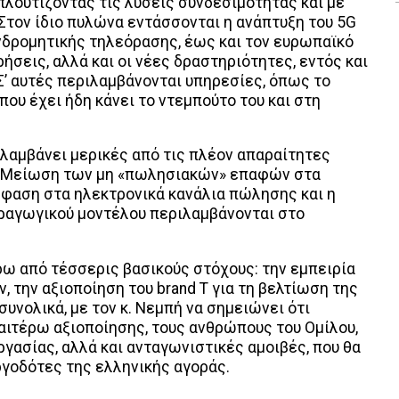
πλουτίζοντας τις λύσεις συνδεσιμότητας και με
. Στον ίδιο πυλώνα εντάσσονται η ανάπτυξη του 5G
υνδρομητικής τηλεόρασης, έως και τον ευρωπαϊκό
ήσεις, αλλά και οι νέες δραστηριότητες, εντός και
 Σ’ αυτές περιλαμβάνονται υπηρεσίες, όπως το
 που έχει ήδη κάνει το ντεμπούτο του και στη
λαμβάνει μερικές από τις πλέον απαραίτητες
υ. Μείωση των μη «πωλησιακών» επαφών στα
μφαση στα ηλεκτρονικά κανάλια πώλησης και η
αραγωγικού μοντέλου περιλαμβάνονται στο
ρω από τέσσερις βασικούς στόχους: την εμπειρία
, την αξιοποίηση του brand T για τη βελτίωση της
συνολικά, με τον κ. Νεμπή να σημειώνει ότι
ιτέρω αξιοποίησης, τους ανθρώπους του Ομίλου,
ργασίας, αλλά και ανταγωνιστικές αμοιβές, που θα
ργοδότες της ελληνικής αγοράς.