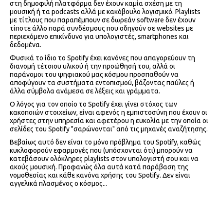
στη δημοφιλή πλατφόρμα δεν έχουν καμία σχέση με τη
μουσική ή τα podcasts αλλά με κακόβουλο λογισμικό. Playlists
με τίτλους που παραπέμπουν σε δωρεάν software δεν έχουν
τίποτε άλλο παρά συνδέσμους που οδηγούν σε websites με
περιεχόμενο επικίνδυνο για υπολογιστές, smartphones και
δεδομένα.
Φυσικά το ίδιο το Spotify έχει κανόνες που απαγορεύουν τη
διανομή τέτοιου υλικού ή την προώθησή του, αλλά οι
παράνομοι του ψηφιακού μας κόσμου προσπαθούν να
αποφύγουν τα συστήματα εντοπισμού, βάζοντας παύλες ή
άλλα σύμβολα ανάμεσα σε λέξεις και γράμματα.
Ο λόγος για τον οποίο το Spotify έχει γίνει στόχος των
κακοποιών στοιχείων, είναι αφενός η εμπιστοσύνη που έχουν οι
χρήστες στην υπηρεσία και αφετέρου η ευκολία με την οποία οι
σελίδες του Spotify "σαρώνονται" από τις μηχανές αναζήτησης.
Βεβαίως αυτό δεν είναι το μόνο πρόβλημα του Spotify, καθώς
κυκλοφορούν εφαρμογές που (υπόσχονται ότι) μπορούν να
κατεβάσουν ολόκληρες playlists στον υπολογιστή σου και να
ακούς μουσική. Προφανώς όλα αυτά κατά παράβαση της
νομοθεσίας και κάθε κανόνα χρήσης του Spotify. Δεν είναι
αγγελικά πλασμένος ο κόσμος...